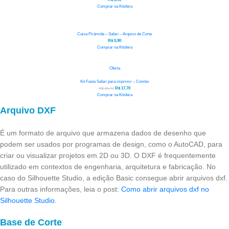
Comprar na Kitsfera
Caixa Pirâmide – Safari – Arquivo de Corte
R$
5,90
Comprar na Kitsfera
Oferta
Kit Festa Safari para imprimir – Combo
R$
35,40
R$
17,70
Comprar na Kitsfera
Arquivo DXF
É um formato de arquivo que armazena dados de desenho que
podem ser usados por programas de design, como o AutoCAD, para
criar ou visualizar projetos em 2D ou 3D. O DXF é frequentemente
utilizado em contextos de engenharia, arquitetura e fabricação. No
caso do Silhouette Studio, a edição Basic consegue abrir arquivos dxf.
Para outras informações, leia o post:
Como abrir arquivos dxf no
Silhouette Studio
.
Base de Corte