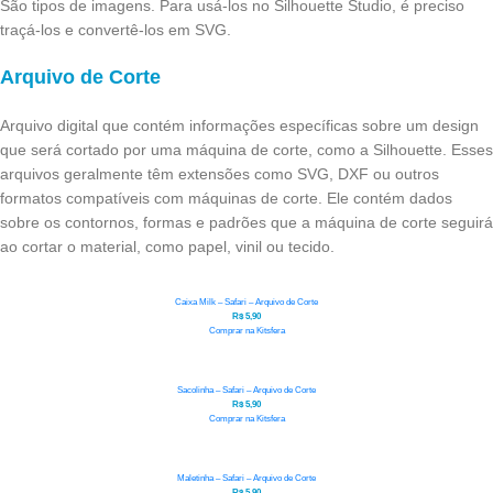
São tipos de imagens. Para usá-los no Silhouette Studio, é preciso
traçá-los e convertê-los em SVG.
Arquivo de Corte
Arquivo digital que contém informações específicas sobre um design
que será cortado por uma máquina de corte, como a Silhouette. Esses
arquivos geralmente têm extensões como SVG, DXF ou outros
formatos compatíveis com máquinas de corte. Ele contém dados
sobre os contornos, formas e padrões que a máquina de corte seguirá
ao cortar o material, como papel, vinil ou tecido.
Caixa Milk – Safari – Arquivo de Corte
R$
5,90
Comprar na Kitsfera
Sacolinha – Safari – Arquivo de Corte
R$
5,90
Comprar na Kitsfera
Maletinha – Safari – Arquivo de Corte
R$
5,90