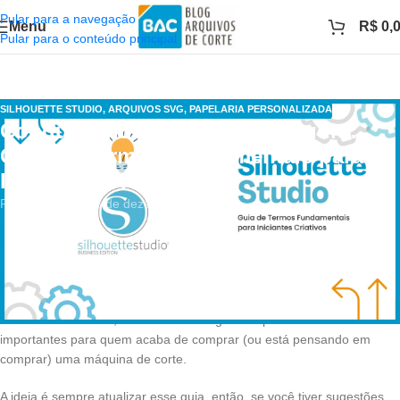
Pular para a navegação
Menu
R$
0,
Pular para o conteúdo principal
SILHOUETTE STUDIO
,
ARQUIVOS SVG
,
PAPELARIA PERSONALIZADA
Conquistando o Silhouette Studio:
Guia de Termos Fundamentais para
Iniciantes Criativos!
Patricia
Ativado 15 de dezembro de 2023
Antes de começãr a usar a sua máquina de corte, é essencial
compreender alguns termos para dominá-la!
Quando comecei, não tinha muita informação a respeito do Silhouette
Studio e das máquinas de corte e tive que ficar caçando informação
na internet. Por isso, decidi reunir um guia simples com termos
importantes para quem acaba de comprar (ou está pensando em
comprar) uma máquina de corte.
A ideia é sempre atualizar esse guia, então, se você tiver sugestões