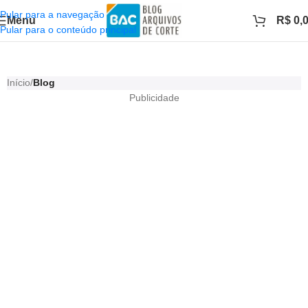
Pular para a navegação
Menu
R$
0,
Pular para o conteúdo principal
Blog Arquivos de Corte
Início
/
Blog
Publicidade