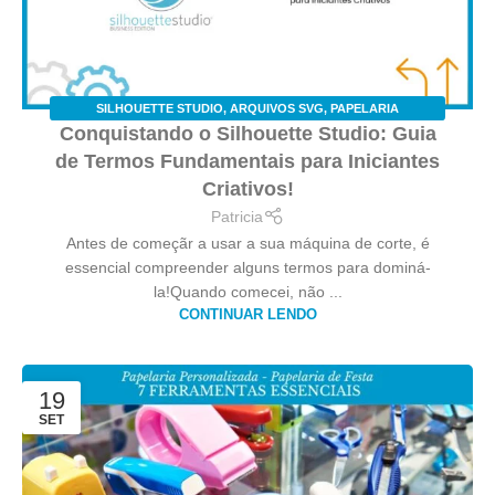
SILHOUETTE STUDIO
,
ARQUIVOS SVG
,
PAPELARIA
Conquistando o Silhouette Studio: Guia
PERSONALIZADA
de Termos Fundamentais para Iniciantes
Criativos!
Patricia
Antes de começãr a usar a sua máquina de corte, é
essencial compreender alguns termos para dominá-
la!Quando comecei, não ...
CONTINUAR LENDO
19
SET