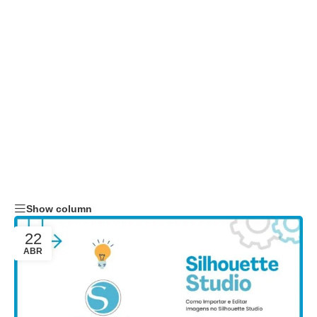
Show column
22
ABR