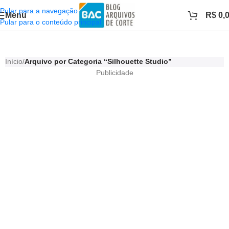
Pular para a navegação
Menu
R$
0,
Pular para o conteúdo principal
Silhouette Studio
Início
/
Arquivo por Categoria “Silhouette Studio”
Publicidade