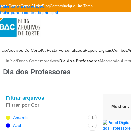
uem Somos
Pular para a navegação
Como Ajudar
Blog
Contato
Indique Um Tema
Pular para o conteúdo principal
nício
Arquivos De Corte
Kit Festa Personalizada
Papeis Digitais
Combos
A
Início
/
Datas Comemorativas
/
Dia dos Professores
Mostrando 4 res
Dia dos Professores
Filtrar arquivos
Filtrar por Cor
Mostrar
Amarelo
1
Azul
3