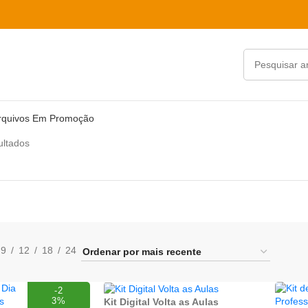
rquivos Em Promoção
ultados
9
12
18
24
-2
3%
Kit Digital Volta as Aulas