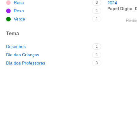
Rosa
3
Papel Digital 
Roxo
1
Verde
1
R$
12
Tema
Desenhos
1
Dia das Crianças
1
Dia dos Professores
3