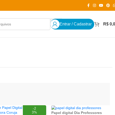
Entrar / Cadastrar
R$
0,
-2
3%
Papel digital Dia Professores