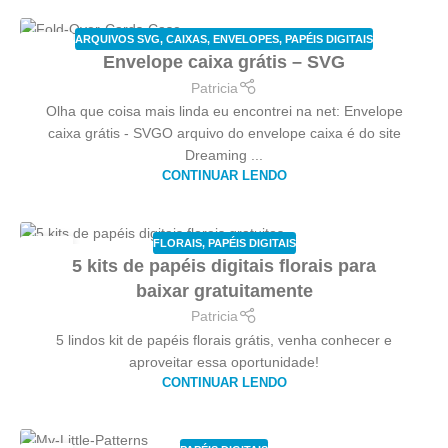
ARQUIVOS SVG
,
CAIXAS
,
ENVELOPES
,
PAPÉIS DIGITAIS
27
Envelope caixa grátis – SVG
SET
Patricia
Olha que coisa mais linda eu encontrei na net: Envelope
caixa grátis - SVGO arquivo do envelope caixa é do site
Dreaming ...
CONTINUAR LENDO
FLORAIS
,
PAPÉIS DIGITAIS
25
5 kits de papéis digitais florais para
SET
baixar gratuitamente
Patricia
5 lindos kit de papéis florais grátis, venha conhecer e
aproveitar essa oportunidade!
CONTINUAR LENDO