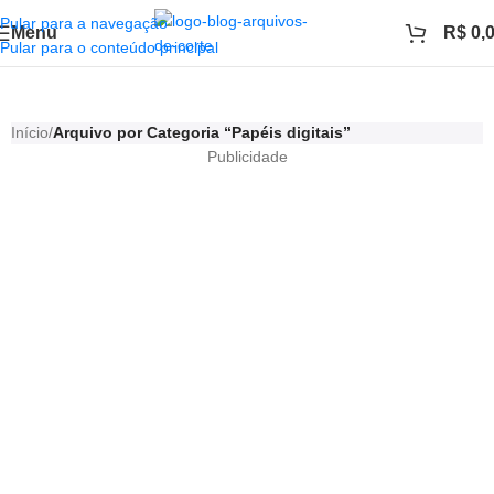
Pular para a navegação
Menu
R$
0,
Pular para o conteúdo principal
Papéis digitais
Início
/
Arquivo por Categoria “Papéis digitais”
Publicidade