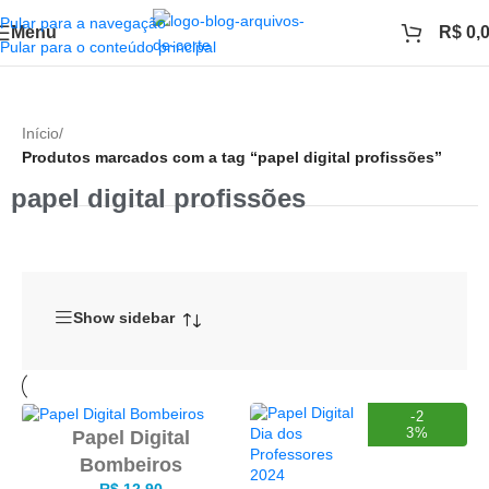
Pular para a navegação
Menu
R$
0,
Pular para o conteúdo principal
Início
/
Produtos marcados com a tag “papel digital profissões”
papel digital profissões
Show sidebar
-2
3%
Papel Digital
Bombeiros
R$
12,90