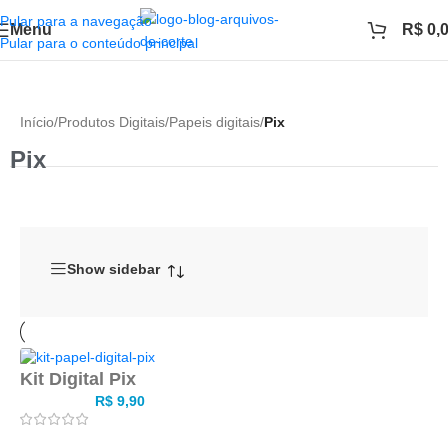
Pular para a navegação
Menu
R$
0,
Pular para o conteúdo principal
Início
/
Produtos Digitais
/
Papeis digitais
/
Pix
Pix
Show sidebar
Kit Digital Pix
R$
9,90