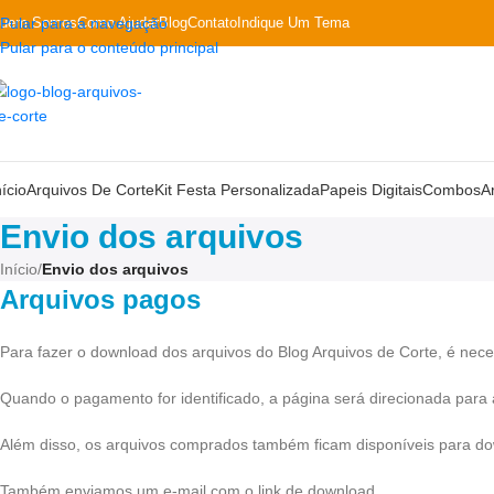
uem Somos
Pular para a navegação
Como Ajudar
Blog
Contato
Indique Um Tema
Pular para o conteúdo principal
nício
Arquivos De Corte
Kit Festa Personalizada
Papeis Digitais
Combos
A
Envio dos arquivos
Início
/
Envio dos arquivos
Arquivos pagos
Para fazer o download dos arquivos do Blog Arquivos de Corte, é nece
Quando o pagamento for identificado, a página será direcionada para 
Além disso, os arquivos comprados também ficam disponíveis para do
Também enviamos um e-mail com o link de download.