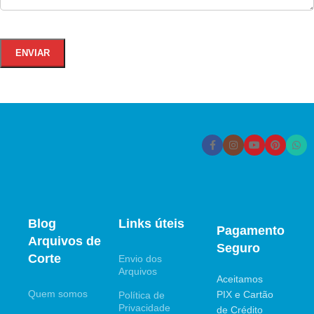
Blog
Links úteis
Pagamento
Arquivos de
Seguro
Corte
Envio dos
Arquivos
Aceitamos
Quem somos
PIX e Cartão
Política de
Privacidade
de Crédito