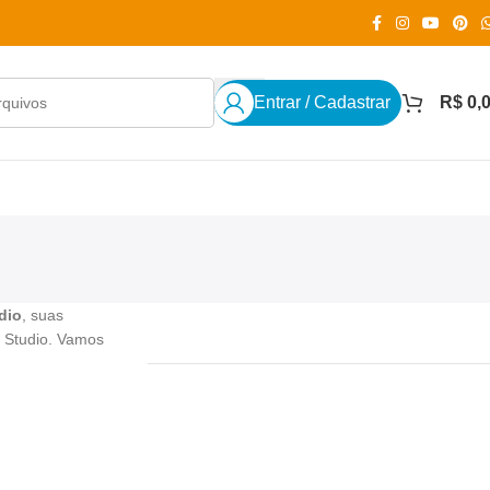
Entrar / Cadastrar
R$
0,
dio
, suas
e Studio. Vamos