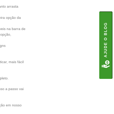
anto arrasta
eira opção da
AJUDE O BLOG
veis na barra de
 opção,
igns
car, mais fácil
pleto.
sso a passo vai
ação em nosso