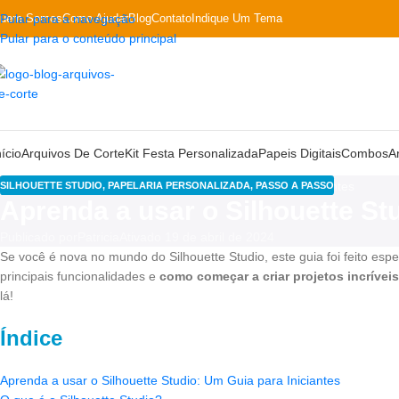
uem Somos
Pular para a navegação
Como Ajudar
Blog
Contato
Indique Um Tema
Pular para o conteúdo principal
nício
Arquivos De Corte
Kit Festa Personalizada
Papeis Digitais
Combos
A
SILHOUETTE STUDIO
,
PAPELARIA PERSONALIZADA
,
PASSO A PASSO
Aprenda a usar o Silhouette St
Publicado por
Patricia
Ativado 19 de abril de 2024
Se você é nova no mundo do Silhouette Studio, este guia foi feito es
principais funcionalidades e
como começar a criar projetos incríveis
lá!
Índice
Aprenda a usar o Silhouette Studio: Um Guia para Iniciantes