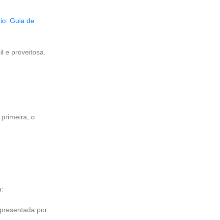
io: Guia de
l e proveitosa.
primeira, o
u:
epresentada por