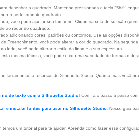
o para desenhar o quadrado. Mantenha pressionada a tecla “Shift” enqu
endo-o perfeitamente quadrado.
ado, você pode ajustar seu tamanho. Clique na seta de seleção (prim
ole ao redor do quadrado.
rado adicionando cores, padrões ou contornos. Use as opções disponí
or de Preenchimento, você pode alterar a cor do quadrado. Na segunda
ao lado, você pode alterar o estilo da linha e a sua espessura.
esta mesma técnica, você pode criar uma variedade de formas e des
as ferramentas e recursos do Silhouette Studio. Quanto mais você prati
rno de texto com o Silhouette Studio!
Confira o passo a passo com
ar e instalar fontes para usar no Silhouette Studio
. Nosso guia pa
m temos um tutorial para te ajudar. Aprenda como fazer essa configur