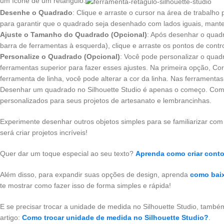
um ícone de um retângulo.
Desenhe o Quadrado
: Clique e arraste o cursor na área de trabalh
para garantir que o quadrado seja desenhado com lados iguais, mant
Ajuste o Tamanho do Quadrado (Opcional)
: Após desenhar o quadr
barra de ferramentas à esquerda), clique e arraste os pontos de contr
Personalize o Quadrado (Opcional)
: Você pode personalizar o quad
ferramentas superior para fazer esses ajustes. Na primeira opção, C
ferramenta de linha, você pode alterar a cor da linha. Nas ferramentas 
Desenhar um quadrado no Silhouette Studio é apenas o começo. Com 
personalizados para seus projetos de artesanato e lembrancinhas.
Experimente desenhar outros objetos simples para se familiarizar com 
será criar projetos incríveis!
Quer dar um toque especial ao seu texto?
Aprenda como criar conto
Além disso, para expandir suas opções de design, aprenda
como baix
te mostrar como fazer isso de forma simples e rápida!
E se precisar trocar a unidade de medida no Silhouette Studio, també
artigo:
Como trocar unidade de medida no Silhouette Studio?
.