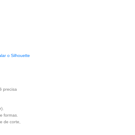
lar o Silhouette
ê precisa
r).
 e formas.
e de corte,