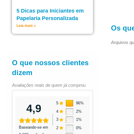
5 Dicas para Iniciantes em
Papelaria Personalizada
Leia mais »
Os qu
Arquivos qu
O que nossos clientes
dizem
Avaliações reais de quem já comprou
5
96%
4,9
4
2%
3
1%
Baseando-se em
2
0%