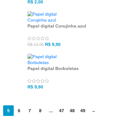
R$
2,00
l
Papel digital Corujinha azul
R$
9,90
R$
12,90
Papel digital Borboletas
R$
9,90
5
6
7
8
…
47
48
49
→