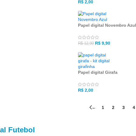
R$
2,00
Papel digital Novembro Azu
R$
9,90
R$
12,90
Papel digital Girafa
R$
2,00
←
1
2
3
4
al Futebol