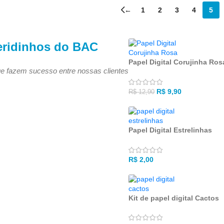
←
1
2
3
4
5
eridinhos do BAC
Papel Digital Corujinha Ros
e fazem sucesso entre nossas clientes
R$
9,90
R$
12,90
Papel Digital Estrelinhas
R$
2,00
Kit de papel digital Cactos