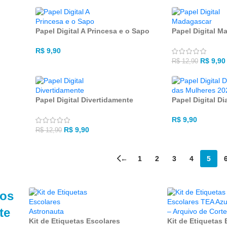
Papel Digital A Princesa e o Sapo
Papel Digital M
R$
9,90
R$
9,90
R$
12,90
Papel Digital Divertidamente
Papel Digital D
R$
9,90
R$
9,90
R$
12,90
←
1
2
3
4
5
vos
te
Kit de Etiquetas Escolares
Kit de Etiquetas