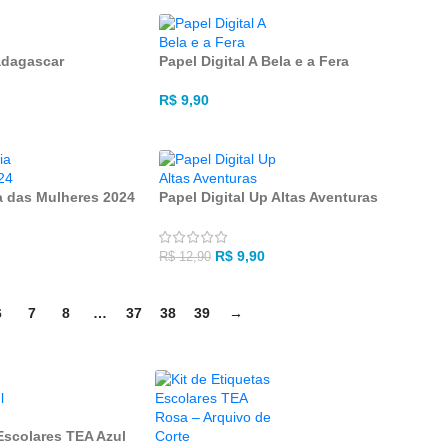
adagascar
Papel Digital A Bela e a Fera
R$
9,90
ia das Mulheres 2024
Papel Digital Up Altas Aventuras
R$
9,90
R$
12,90
6
7
8
…
37
38
39
→
 Escolares TEA Azul