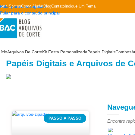
uem Somos
Pular para a navegação
Como Ajudar
Blog
Contato
Indique Um Tema
Pular para o conteúdo principal
nício
Arquivos De Corte
Kit Festa Personalizada
Papeis Digitais
Combos
A
Papéis Digitais e Arquivos de C
Navegue
PASSO A PASSO
Encontre rapi