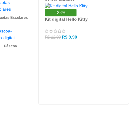
-23%
quetas Escolares
Kit digital Hello Kitty
R$
9,90
R$
12,90
Páscoa