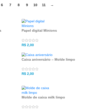
6
7
8
9
10
11
→
a
Papel digital Minions
R$
2,00
Caixa aniversário – Molde limpo
R$
2,00
Molde de caixa milk limpo