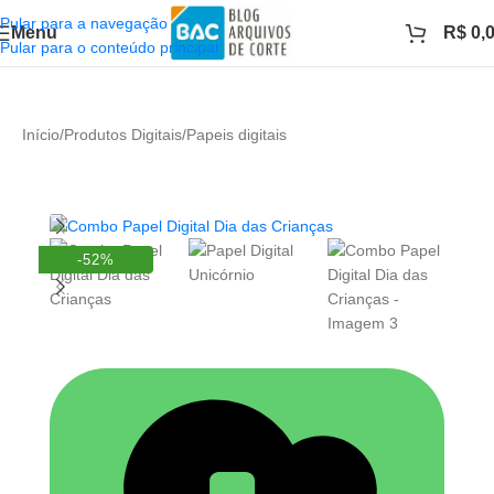
Pular para a navegação
Menu
R$
0,
Pular para o conteúdo principal
Início
/
Produtos Digitais
/
Papeis digitais
-52%