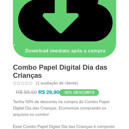
Download imediato após a compra
Combo Papel Digital Dia das
Crianças
(
1
avaliação de cliente)
R$
55,50
R$
26,90
-52% DESCONTO
Tenha 50% de desconto na compra do Combo Papel
Digital Dia das Crianças. Economize comprando os
arquivos no combo!
Esse Combo Papel Digital Dia das Crianças é composto