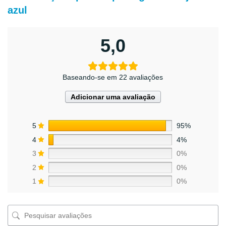
azul
5,0
Baseando-se em 22 avaliações
Adicionar uma avaliação
5
95%
4
4%
3
0%
2
0%
1
0%