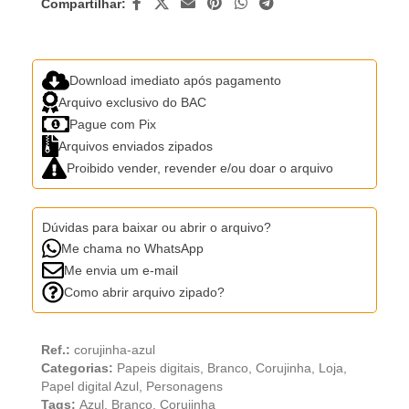
Compartilhar:
Download imediato após pagamento
Arquivo exclusivo do BAC
Pague com Pix
Arquivos enviados zipados
Proibido vender, revender e/ou doar o arquivo
Dúvidas para baixar ou abrir o arquivo?
Me chama no WhatsApp
Me envia um e-mail
Como abrir arquivo zipado?
Ref.:
corujinha-azul
Categorias:
Papeis digitais
,
Branco
,
Corujinha
,
Loja
,
Papel digital Azul
,
Personagens
Tags:
Azul
,
Branco
,
Corujinha