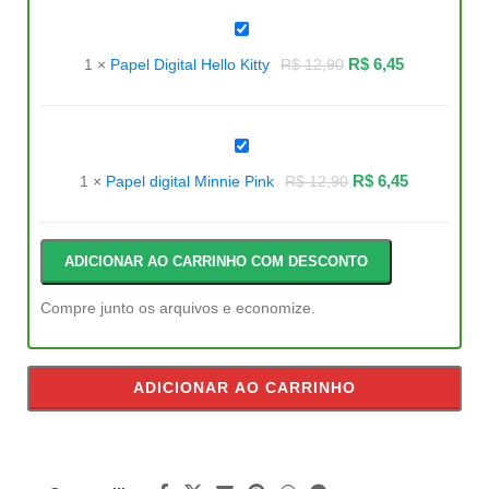
Papel
Digital
Hello
R$
6,45
1
×
Papel Digital Hello Kitty
R$
12,90
Kitty
Papel
digital
Minnie
R$
6,45
1
×
Papel digital Minnie Pink
R$
12,90
Pink
ADICIONAR AO CARRINHO COM DESCONTO
Compre junto os arquivos e economize.
ADICIONAR AO CARRINHO