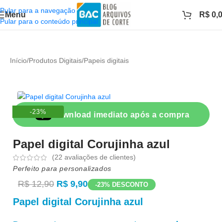
Pular para a navegação
Menu
R$
0,
Pular para o conteúdo principal
Início
/
Produtos Digitais
/
Papeis digitais
-23%
Download imediato após a compra
Papel digital Corujinha azul
(
22
avaliações de clientes)
Perfeito para personalizados
R$
12,90
R$
9,90
-23% DESCONTO
Papel digital Corujinha azul