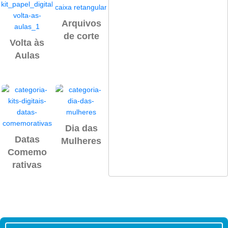
Arquivos
Papeis
Etiqueta
de corte
digitais
Volta às
s
Aulas
Escolare
s
Dia dos
Páscoa
Dia das
namorad
Datas
Mulheres
os
Comemo
rativas