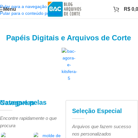
Pular para a navegação
Menu
R$
0,
Pular para o conteúdo principal
Papéis Digitais e Arquivos de Corte
Navegue pelas Categorias
Seleção Especial
Encontre rapidamente o que
procura
Arquivos que fazem sucesso
nos personalizados