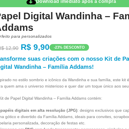
Download imediato após a compra
apel Digital Wandinha – Fam
Addams
rfeito para personalizados
R$
9,90
-23% DESCONTO
R$
12,90
ransforme suas criações com o nosso
Kit de P
igital Wandinha – Família Addams
!
pirado no estilo sombrio e icônico da Wandinha e sua família, este kit é
ra quem ama o universo misterioso e quer dar um toque único aos seus
Kit de Papel Digital Wandinha – Família Addams contém:
 papéis digitais em alta resolução (JPG)
: designs exclusivos que ca
ima gótico e divertido da Família Addams, ideais para convites, scrapbo
pelaria personalizada, decoração de festas etc.