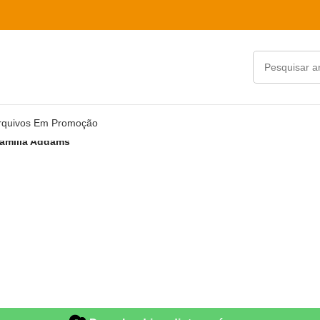
rquivos Em Promoção
Família Addams