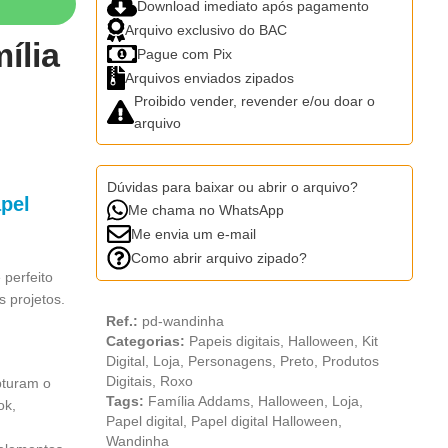
Download imediato após pagamento
Arquivo exclusivo do BAC
ília
Pague com Pix
Arquivos enviados zipados
Proibido vender, revender e/ou doar o
arquivo
Dúvidas para baixar ou abrir o arquivo?
apel
Me chama no WhatsApp
Me envia um e-mail
Como abrir arquivo zipado?
 perfeito
 projetos.
Ref.:
pd-wandinha
Categorias:
Papeis digitais
,
Halloween
,
Kit
Digital
,
Loja
,
Personagens
,
Preto
,
Produtos
Digitais
,
Roxo
pturam o
Tags:
Família Addams
,
Halloween
,
Loja
,
ok,
Papel digital
,
Papel digital Halloween
,
Wandinha