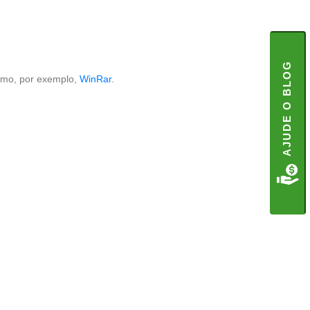
AJUDE O BLOG
como, por exemplo,
WinRar
.