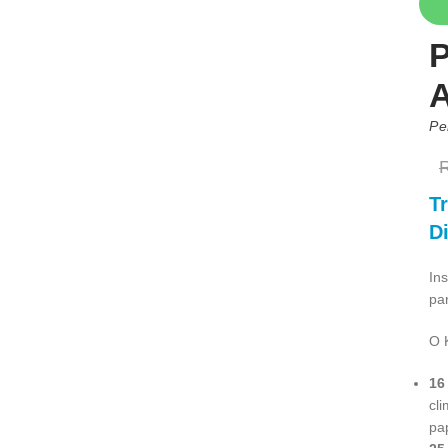
P
Pe
T
D
Ins
pa
O 
16
cl
pa