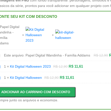
 imagens em PNG
com fundo transparente: personagens, símbolos e
ássicos da série, prontos para você adicionar em qualquer projeto com f
ONTE SEU KIT COM DESCONTO
apel
Este arquivo:
Papel Digital Wandinha - Família Addams
R$
12,90
gital
andinha
t
R$
11,61
1
×
Kit Digital Halloween 2023
R$
12,90
mília
gital
ddams
alloween
023
t
R$
11,61
1
×
Kit Digital Halloween
R$
12,90
gital
alloween
ADICIONAR AO CARRINHO COM DESCONTO
mpre junto os arquivos e economize.