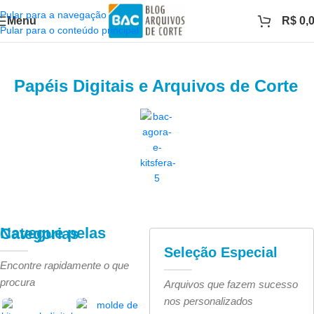
Pular para a navegação
Menu
R$
0,
Pular para o conteúdo principal
Papéis Digitais e Arquivos de Corte
Navegue pelas Categorias
Seleção Especial
Encontre rapidamente o que
procura
Arquivos que fazem sucesso
nos personalizados