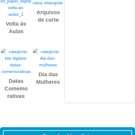
Arquivos
Papeis
Etiqueta
de corte
digitais
Volta às
s
Aulas
Escolare
s
Dia dos
Páscoa
Dia das
namorad
Datas
Mulheres
os
Comemo
rativas