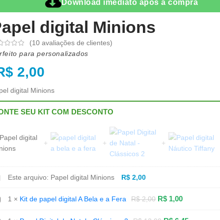
Download imediato após a compra
apel digital Minions
(
10
avaliações de clientes)
rfeito para personalizados
R$
2,00
el digital Minions
ONTE SEU KIT COM DESCONTO
apel
Este arquivo:
Papel digital Minions
R$
2,00
gital
inions
t
R$
1,00
1
×
Kit de papel digital A Bela e a Fera
R$
2,00
e
apel
gital
apel