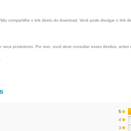
 Não compartilhe o link direto do download. Você pode divulgar o link d
 seus produtores. Por isso, você deve consultar esses direitos, antes d
.
s
5
4
3