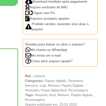
Download imediato após pagamento
Arquivo exclusivo do BAC
Pague com Pix
Arquivos enviados zipados
Proibido vender, revender e/ou doar o
arquivo
Dúvidas para baixar ou abrir o arquivo?
Me chama no WhatsApp
Me envia um e-mail
Como abrir arquivo zipado?
Ref.:
minions
Categorias:
Papeis digitais
,
Desenhos
famosos
,
Loja
,
Minions
,
Papéis Digitais
Amarelos
,
Papel digital Azul
,
Personagens
Tags:
Amarelo
,
Azul
,
Minions
,
Papéis digitais
,
Personagens
Arquivo publicado em: 23-01-2019