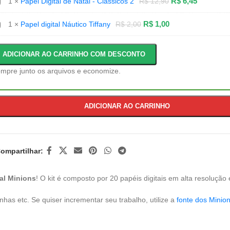
R$
6,45
1
×
Papel Digital de Natal - Clássicos 2
R$
12,90
gital
ela
e
tal
apel
R$
1,00
1
×
Papel digital Náutico Tiffany
R$
2,00
gital
era
ássicos
utico
ffany
ADICIONAR AO CARRINHO COM DESCONTO
mpre junto os arquivos e economize.
ADICIONAR AO CARRINHO
ompartilhar:
tal Minions
! O kit é composto por 20 papéis digitais em alta resolução 
has etc. Se quiser incrementar seu trabalho, utilize a
fonte dos Minio