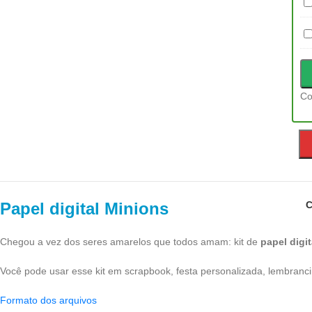
A
Di
B
d
e
Na
P
a
-
di
F
Cl
Ná
2
Ti
Co
Papel digital Minions
C
Chegou a vez dos seres amarelos que todos amam: kit de
papel digi
Você pode usar esse kit em scrapbook, festa personalizada, lembrancin
Formato dos arquivos