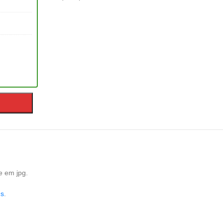
e em jpg.
ns
.