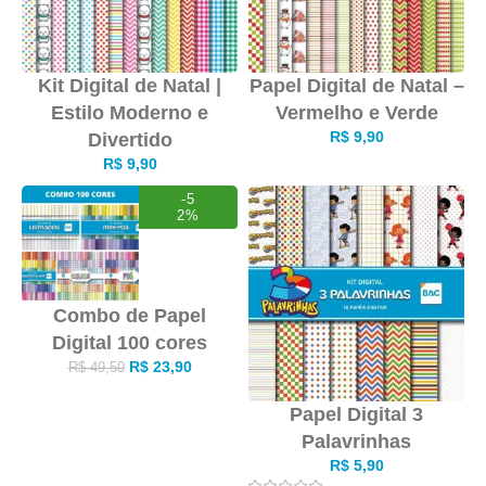
Kit Digital de Natal |
Papel Digital de Natal –
Estilo Moderno e
Vermelho e Verde
R$
9,90
Divertido
R$
9,90
-5
2%
Combo de Papel
Digital 100 cores
R$
23,90
R$
49,50
Papel Digital 3
Palavrinhas
R$
5,90