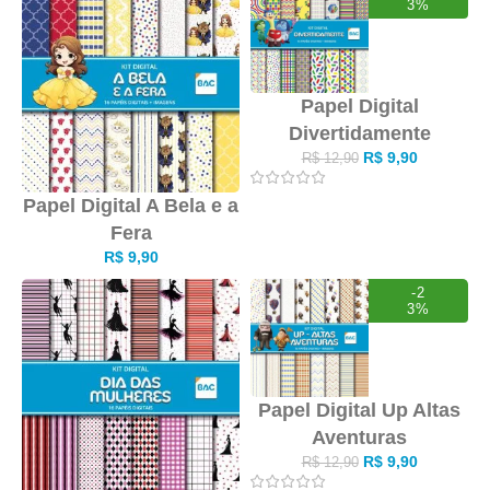
3%
Papel Digital
Divertidamente
R$
9,90
R$
12,90
Papel Digital A Bela e a
Fera
R$
9,90
-2
3%
Papel Digital Up Altas
Aventuras
R$
9,90
R$
12,90