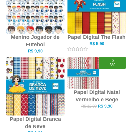
Menino Jogador de
Papel Digital The Flash
R$
5,90
Futebol
R$
9,90
-2
3%
Papel Digital Natal
Vermelho e Bege
R$
9,90
R$
12,90
Papel Digital Branca
de Neve