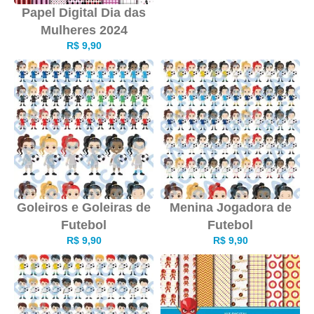
Papel Digital Dia das
Mulheres 2024
R$
9,90
Goleiros e Goleiras de
Menina Jogadora de
Futebol
Futebol
R$
9,90
R$
9,90