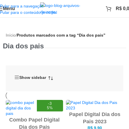
Pular para a navegação
Menu
R$
0,
Pular para o conteúdo principal
Início
/
Produtos marcados com a tag “Dia dos pais”
Dia dos pais
Show sidebar
-3
5%
Papel Digital Dia dos
Combo Papel Digital
Pais 2023
Dia dos Pais
R$
9,90