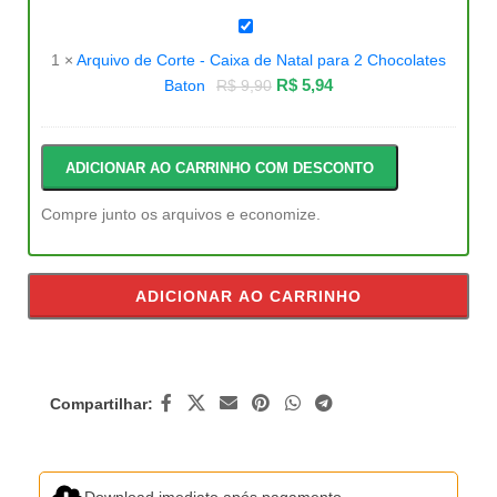
Arquivo
de
Corte
1
×
Arquivo de Corte - Caixa de Natal para 2 Chocolates
-
Caixa
R$
5,94
Baton
R$
9,90
de
Natal
para
2
Chocolates
ADICIONAR AO CARRINHO COM DESCONTO
Baton
Compre junto os arquivos e economize.
ADICIONAR AO CARRINHO
Compartilhar:
Download imediato após pagamento