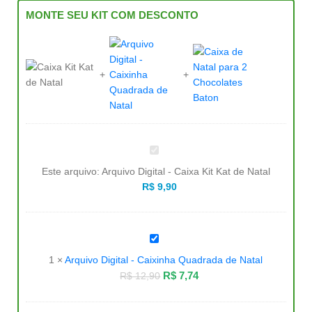
MONTE SEU KIT COM DESCONTO
Arquivo
Digital
-
Este arquivo:
Arquivo Digital - Caixa Kit Kat de Natal
Caixa
Kit
R$
9,90
Kat
de
Natal
Arquivo
Digital
-
1
×
Arquivo Digital - Caixinha Quadrada de Natal
Caixinha
Quadrada
R$
7,74
R$
12,90
de
Natal