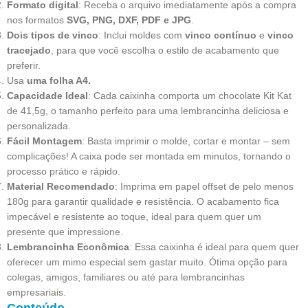
Formato digital
: Receba o arquivo imediatamente após a compra
nos formatos
SVG, PNG, DXF, PDF e JPG
.
Dois tipos de vinco
: Inclui moldes com
vinco contínuo
e
vinco
tracejado
, para que você escolha o estilo de acabamento que
preferir.
Usa
uma folha A4.
Capacidade Ideal
: Cada caixinha comporta um chocolate Kit Kat
de 41,5g, o tamanho perfeito para uma lembrancinha deliciosa e
personalizada.
Fácil Montagem
: Basta imprimir o molde, cortar e montar – sem
complicações! A caixa pode ser montada em minutos, tornando o
processo prático e rápido.
Material Recomendado
: Imprima em papel offset de pelo menos
180g para garantir qualidade e resistência. O acabamento fica
impecável e resistente ao toque, ideal para quem quer um
presente que impressione.
Lembrancinha Econômica
: Essa caixinha é ideal para quem quer
oferecer um mimo especial sem gastar muito. Ótima opção para
colegas, amigos, familiares ou até para lembrancinhas
empresariais.
Conteúdo