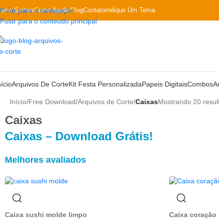
uem Somos
Pular para a navegação
Como Ajudar
Blog
Contato
Indique Um Tema
Pular para o conteúdo principal
nício
Arquivos De Corte
Kit Festa Personalizada
Papeis Digitais
Combos
A
Início
/
Free Download
/
Arquivos de Corte
/
Caixas
Mostrando 20 resul
Caixas
Caixas – Download Grátis!
Melhores avaliados
Caixa sushi molde limpo
Caixa coração