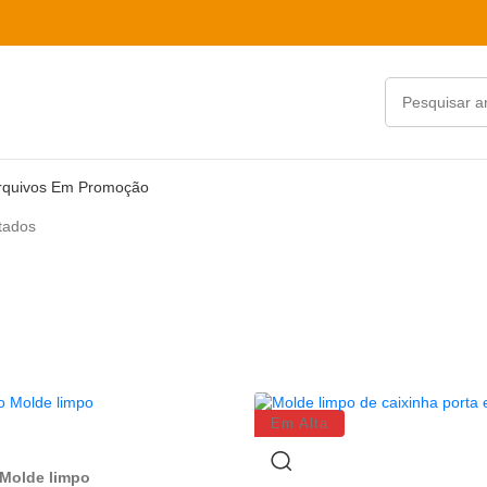
rquivos Em Promoção
tados
Em Alta
 Molde limpo