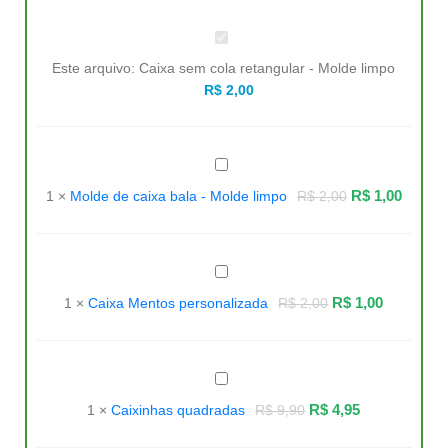
Caixa
sem
cola
Este arquivo:
Caixa sem cola retangular - Molde limpo
retangular
-
R$
2,00
Molde
limpo
Molde
de
caixa
R$
1,00
1
×
Molde de caixa bala - Molde limpo
R$
2,00
bala
-
Molde
limpo
Caixa
Mentos
personalizada
R$
1,00
1
×
Caixa Mentos personalizada
R$
2,00
Caixinhas
quadradas
R$
4,95
1
×
Caixinhas quadradas
R$
9,90