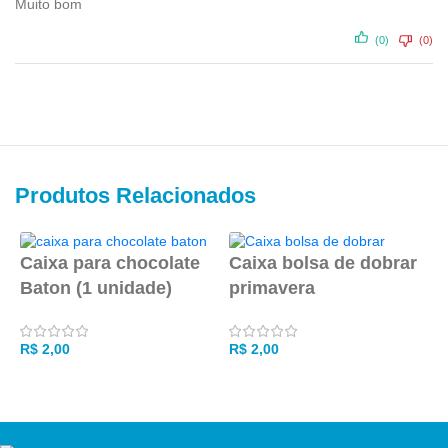
Muito bom
(0)
(0)
Produtos Relacionados
Caixa para chocolate
Caixa bolsa de dobrar
C
Baton (1 unidade)
primavera
l
R$
2,00
R$
2,00
R
ADICIONAR AO CARRINHO
ADICIONAR AO CARRINHO