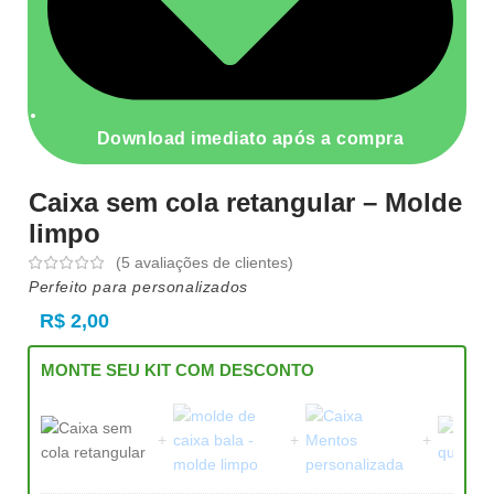
Download imediato após a compra
Caixa sem cola retangular – Molde
limpo
(
5
avaliações de clientes)
Perfeito para personalizados
R$
2,00
MONTE SEU KIT COM DESCONTO