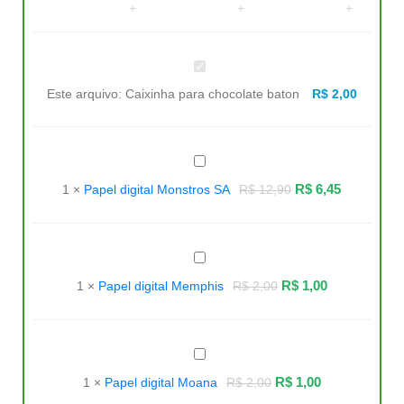
Caixinha
para
chocolate
Este arquivo:
Caixinha para chocolate baton
R$
2,00
baton
Papel
digital
Monstros
R$
6,45
1
×
Papel digital Monstros SA
R$
12,90
SA
Papel
digital
Memphis
R$
1,00
1
×
Papel digital Memphis
R$
2,00
Papel
digital
Moana
R$
1,00
1
×
Papel digital Moana
R$
2,00