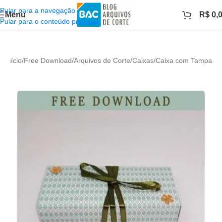
Pular para a navegação
Menu
R$
0,
Pular para o conteúdo principal
Início
/
Free Download
/
Arquivos de Corte
/
Caixas
/
Caixa com Tampa