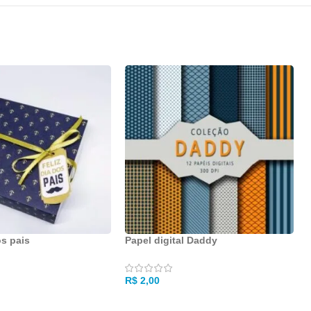
os pais
Papel digital Daddy
R$
2,00
R AO CARRINHO