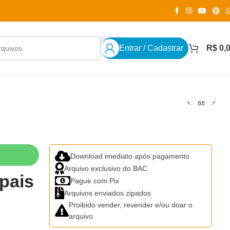
Entrar / Cadastrar
R$
0,
Download imediato após pagamento
Arquivo exclusivo do BAC
 pais
Pague com Pix
Arquivos enviados zipados
Proibido vender, revender e/ou doar o
arquivo