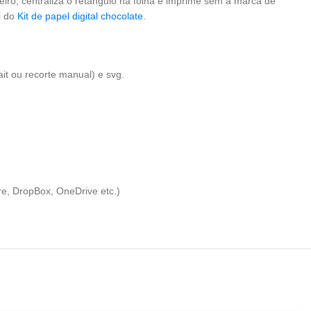
eiro, centraliza o retângulo na folha e imprime sem a marca de
al do
Kit de papel digital chocolate
.
it ou recorte manual) e svg.
re, DropBox, OneDrive etc.)