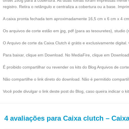
offset 180g para a cobertura. As duas folhas foram impressas frente
registro. Retira o retângulo e centraliza a cobertura ou a base. Imprim
A caixa pronta fechada tem aproximadamente 16,5 cm x 6 cm x 4 cm
Os arquivos de corte estão em jpg, pdf (para as tesouretes), studio
O Arquivo de corte da Caixa Clutch é grátis e exclusivamente digital.
Para baixar, clique em Download. No MediaFire, clique em Download
É proibido compartilhar ou revender os kits do Blog Arquivos de corte
Não compartilhe o link direto do download. Não é permitido compart
Você pode divulgar o link deste post do Blog, caso queira indicar o ki
4 avaliações para
Caixa clutch – Caix