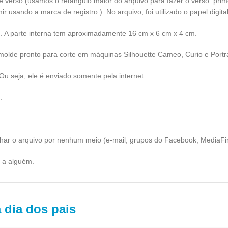
 e verso (usamos o retângulo maior do arquivo para fazer o verso: prim
ir usando a marca de registro.). No arquivo, foi utilizado o papel digit
. A parte interna tem aproximadamente 16 cm x 6 cm x 4 cm.
 (molde pronto para corte em máquinas Silhouette Cameo, Curio e Portra
 Ou seja, ele é enviado somente pela internet.
.
.
ilhar o arquivo por nenhum meio (e-mail, grupos do Facebook, MediaFi
t a alguém.
a dia dos pais