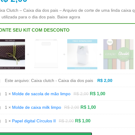
ixa Clutch – Caixa dia dos pais – Arquivo de corte de uma linda caixa 
 utilizada para o dia dos pais. Baixe agora
ONTE SEU KIT COM DESCONTO
aixa
Este arquivo:
Caixa clutch - Caixa dia dos pais
R$
2,00
utch
aixa
olde
R$
1,00
1
×
Molde de sacola de mão limpo
R$
2,00
a
e
os
cola
is
e
olde
R$
1,00
1
×
Molde de caixa milk limpo
R$
2,00
ão
e
mpo
ixa
lk
apel
R$
1,00
1
×
Papel digital Círculos II
R$
2,00
mpo
gital
rculos