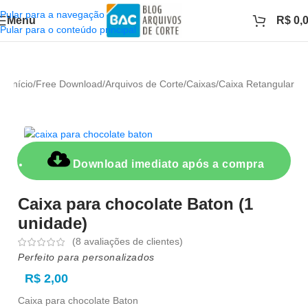
Pular para a navegação
Menu
R$
0,
Pular para o conteúdo principal
Início
/
Free Download
/
Arquivos de Corte
/
Caixas
/
Caixa Retangular
Download imediato após a compra
Caixa para chocolate Baton (1
unidade)
(
8
avaliações de clientes)
Perfeito para personalizados
R$
2,00
Caixa para chocolate Baton