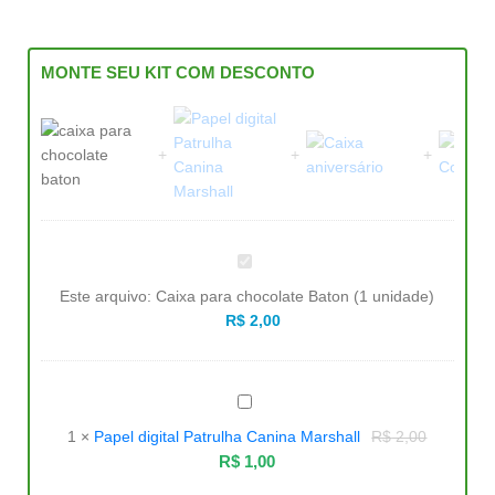
MONTE SEU KIT COM DESCONTO
Caixa
para
chocolate
Este arquivo:
Caixa para chocolate Baton (1 unidade)
Baton
(1
R$
2,00
unidade)
Papel
digital
Patrulha
1
×
Papel digital Patrulha Canina Marshall
R$
2,00
Canina
Marshall
R$
1,00