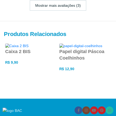
Mostrar mais avaliações (3)
Produtos Relacionados
Caixa 2 BIS
Papel digital Páscoa
C
Coelhinhos
c
R$
9,90
R$
12,90
ADICIONAR AO CARRINHO
ADICIONAR AO CARRINHO
R