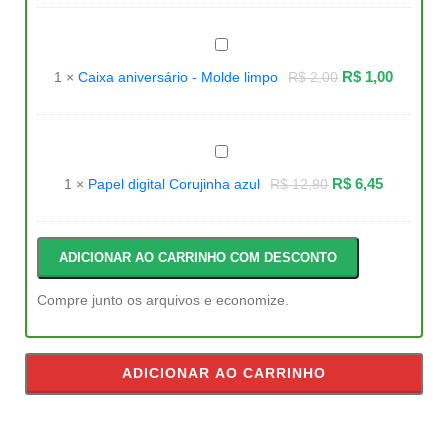
Caixa
aniversário
-
R$
1,00
1
×
Caixa aniversário - Molde limpo
R$
2,00
Molde
limpo
Papel
digital
Corujinha
R$
6,45
1
×
Papel digital Corujinha azul
R$
12,90
azul
ADICIONAR AO CARRINHO COM DESCONTO
Compre junto os arquivos e economize.
ADICIONAR AO CARRINHO