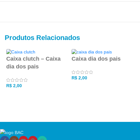
Produtos Relacionados
Caixa clutch – Caixa
Caixa dia dos pais
dia dos pais
M
R$
2,00
c
R$
2,00
ADICIONAR AO CARRINHO
e
ADICIONAR AO CARRINHO
R