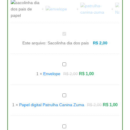
Sacolinha
dia
dos
Este arquivo:
Sacolinha dia dos pais
R$
2,00
pais
Envelope
R$
1,00
1
×
Envelope
R$
2,00
Papel
digital
Patrulha
R$
1,00
1
×
Papel digital Patrulha Canina Zuma
R$
2,00
Canina
Zuma
Papel
digital