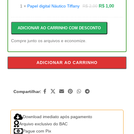
Náutico
R$
1,00
1
×
Papel digital Náutico Tiffany
R$
2,00
Tiffany
ADICIONAR AO CARRINHO COM DESCONTO
Compre junto os arquivos e economize.
ADICIONAR AO CARRINHO
Compartilhar:
Download imediato após pagamento
Arquivo exclusivo do BAC
Pague com Pix