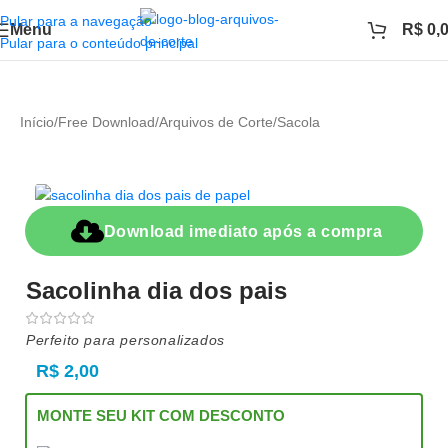
Pular para a navegação
Menu
R$
0,
Pular para o conteúdo principal
Início
/
Free Download
/
Arquivos de Corte
/
Sacola
Download imediato após a compra
Sacolinha dia dos pais
Perfeito para personalizados
R$
2,00
MONTE SEU KIT COM DESCONTO