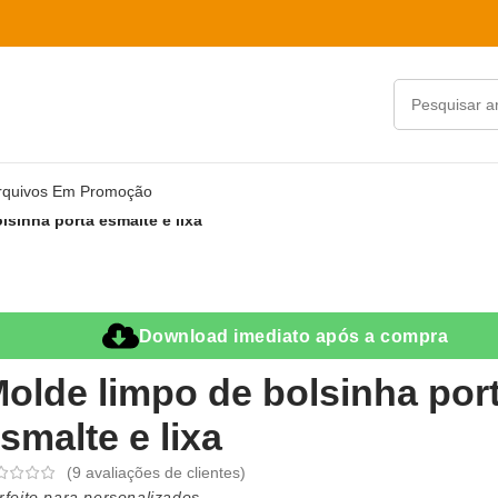
rquivos Em Promoção
lsinha porta esmalte e lixa
Download imediato após a compra
olde limpo de bolsinha por
smalte e lixa
(
9
avaliações de clientes)
rfeito para personalizados