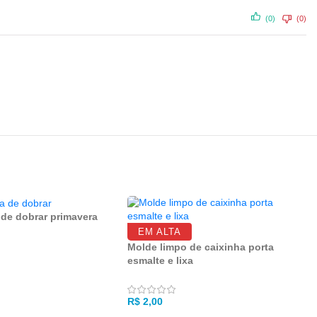
(0)
(0)
 de dobrar primavera
EM ALTA
Molde limpo de caixinha porta
esmalte e lixa
R AO CARRINHO
R$
2,00