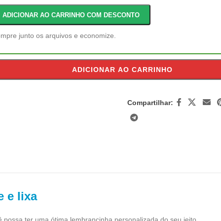
is
la
ADICIONAR AO CARRINHO COM DESCONTO
olde
mpo
mpre junto os arquivos e economize.
ADICIONAR AO CARRINHO
Compartilhar:
 e lixa
cê possa ter uma ótima lembrancinha personalizada do seu jeito.