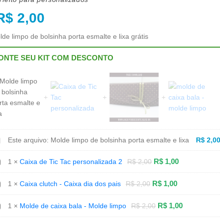
R$
2,00
de limpo de bolsinha porta esmalte e lixa grátis
ONTE SEU KIT COM DESCONTO
olde
Este arquivo:
Molde limpo de bolsinha porta esmalte e lixa
R$
2,0
mpo
e
lsinha
aixa
R$
1,00
1
×
Caixa de Tic Tac personalizada 2
R$
2,00
rta
e
smalte
c
ac
aixa
R$
1,00
1
×
Caixa clutch - Caixa dia dos pais
R$
2,00
xa
rsonalizada
utch
aixa
olde
R$
1,00
1
×
Molde de caixa bala - Molde limpo
R$
2,00
a
e
os
ixa