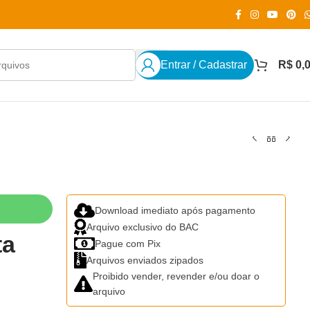
Entrar / Cadastrar
R$
0,
Download imediato após pagamento
Arquivo exclusivo do BAC
ta
Pague com Pix
Arquivos enviados zipados
Proibido vender, revender e/ou doar o
arquivo