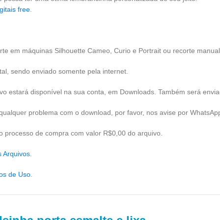
gitais free
.
corte em máquinas Silhouette Cameo, Curio e Portrait ou recorte manual
tal, sendo enviado somente pela internet.
ivo estará disponível na sua conta, em Downloads. Também será envia
er qualquer problema com o download, por favor, nos avise por WhatsA
r o processo de compra com valor R$0,00 do arquivo.
s Arquivos
.
os de Uso
.