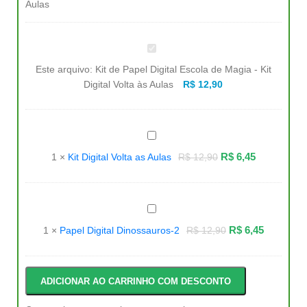
Kit
de
Papel
Este arquivo:
Kit de Papel Digital Escola de Magia - Kit
Digital
Escola
Digital Volta às Aulas
R$
12,90
de
Magia
-
Kit
Digital
Kit
Volta
Digital
às
Volta
R$
6,45
1
×
Kit Digital Volta as Aulas
R$
12,90
Aulas
as
Aulas
Papel
Digital
Dinossauros-
R$
6,45
1
×
Papel Digital Dinossauros-2
R$
12,90
2
ADICIONAR AO CARRINHO COM DESCONTO