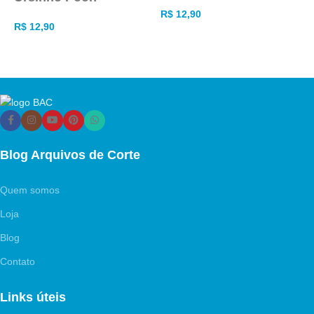
R$
12,90
R
R$
12,90
Blog Arquivos de Corte
Quem somos
Loja
Blog
Contato
Links úteis