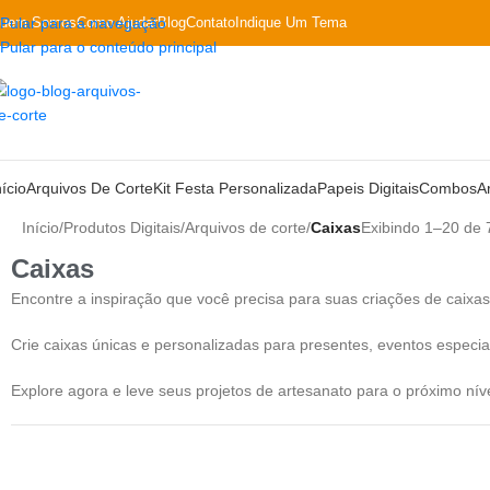
uem Somos
Pular para a navegação
Como Ajudar
Blog
Contato
Indique Um Tema
Pular para o conteúdo principal
nício
Arquivos De Corte
Kit Festa Personalizada
Papeis Digitais
Combos
A
Início
/
Produtos Digitais
/
Arquivos de corte
/
Caixas
Exibindo 1–20 de 
Caixas
Encontre a inspiração que você precisa para suas criações de caixas
Crie caixas únicas e personalizadas para presentes, eventos especi
Explore agora e leve seus projetos de artesanato para o próximo níve