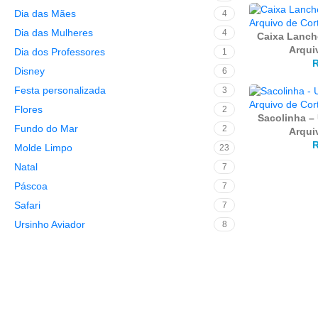
Dia das Mães
4
Dia das Mulheres
4
Caixa Lanch
Arqui
Dia dos Professores
1
Disney
6
Festa personalizada
3
Flores
2
Sacolinha – 
Fundo do Mar
2
Arqui
Molde Limpo
23
Natal
7
Páscoa
7
Safari
7
Ursinho Aviador
8