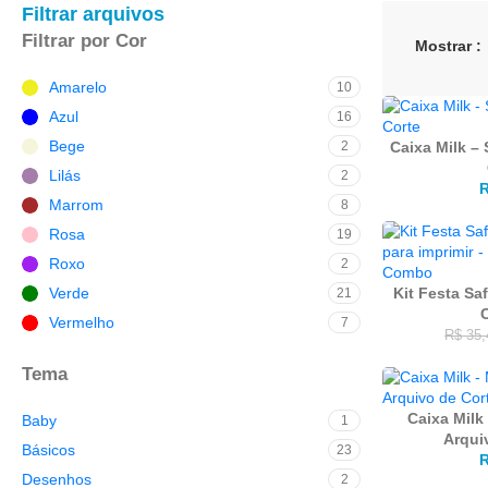
Filtrar arquivos
Filtrar por Cor
Mostrar
Amarelo
10
Azul
16
Bege
2
Caixa Milk – 
Lilás
2
Marrom
8
Rosa
19
Roxo
2
Verde
Kit Festa Saf
21
Vermelho
7
R$
35,
Tema
Caixa Milk
Baby
1
Arqui
Básicos
23
Desenhos
2