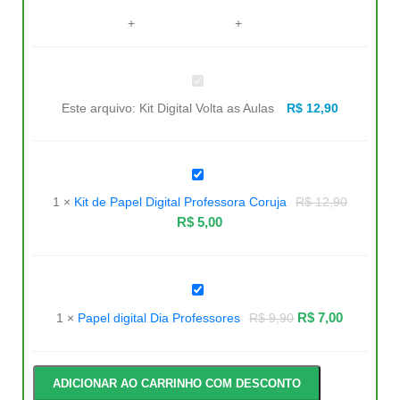
Kit
Digital
Volta
Este arquivo:
Kit Digital Volta as Aulas
R$
12,90
as
Aulas
Kit
de
Papel
1
×
Kit de Papel Digital Professora Coruja
R$
12,90
Digital
Professora
R$
5,00
Coruja
Papel
digital
Dia
R$
7,00
1
×
Papel digital Dia Professores
R$
9,90
Professores
ADICIONAR AO CARRINHO COM DESCONTO