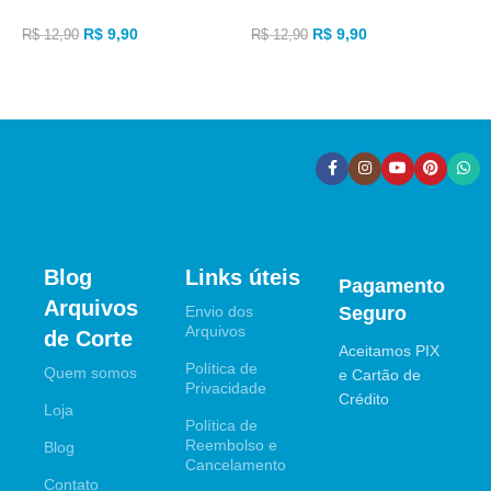
R
R$
9,90
R$
9,90
R$
12,90
R$
12,90
ADICIONAR AO CARRINHO
ADICIONAR AO CARRINHO
Blog
Links úteis
Pagamento
Arquivos
Envio dos
Seguro
Arquivos
de Corte
Aceitamos PIX
Política de
Quem somos
e Cartão de
Privacidade
Crédito
Loja
Política de
Reembolso e
Blog
Cancelamento
Contato