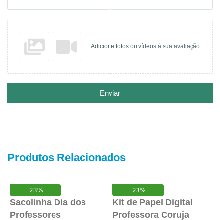
Adicione fotos ou vídeos à sua avaliação
Enviar
Produtos Relacionados
P
-23%
-23%
Sacolinha Dia dos
Kit de Papel Digital
P
Professores
Professora Coruja