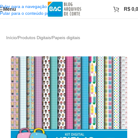
Pular para a navegação
Menu
R$
0,
Pular para o conteúdo principal
Início
/
Produtos Digitais
/
Papeis digitais