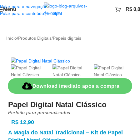
Pular para a navegação
Menu
R$
0,
Pular para o conteúdo principal
Início
/
Produtos Digitais
/
Papeis digitais
Download imediato após a compra
Papel Digital Natal Clássico
Perfeito para personalizados
R$
12,90
A Magia do Natal Tradicional – Kit de Papel