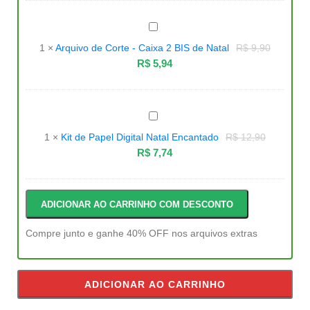
Arquivo
de
Corte
1
×
Arquivo de Corte - Caixa 2 BIS de Natal
R$
9,90
-
Caixa
R$
5,94
2
BIS
de
Natal
Kit
de
Papel
1
×
Kit de Papel Digital Natal Encantado
R$
12,90
Digital
Natal
R$
7,74
Encantado
ADICIONAR AO CARRINHO COM DESCONTO
Compre junto e ganhe 40% OFF nos arquivos extras
ADICIONAR AO CARRINHO