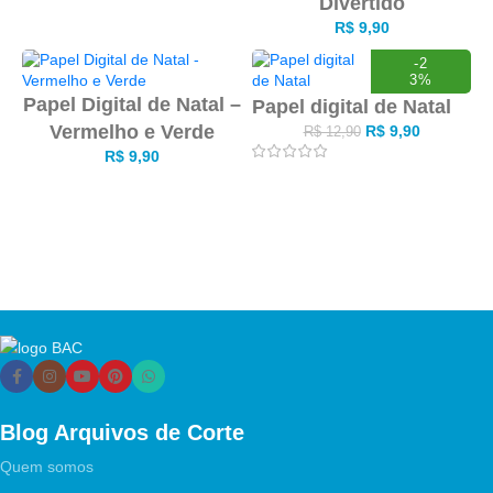
Divertido
R$
9,90
-2
3%
Papel Digital de Natal –
Papel digital de Natal
Vermelho e Verde
R$
9,90
R$
12,90
R$
9,90
Blog Arquivos de Corte
Quem somos