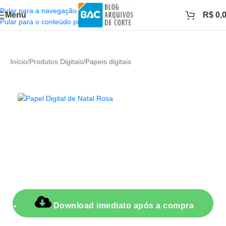
Pular para a navegação
Menu
R$
0,
Pular para o conteúdo principal
Início
/
Produtos Digitais
/
Papeis digitais
Download imediato após a compra