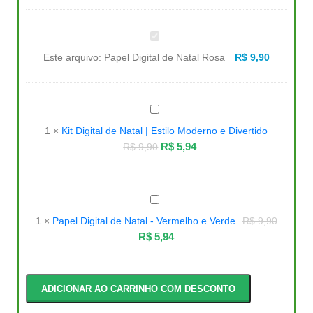
Papel
Digital
de
Este arquivo:
Papel Digital de Natal Rosa
R$
9,90
Natal
Rosa
Kit
Digital
de
1
×
Kit Digital de Natal | Estilo Moderno e Divertido
Natal
|
R$
5,94
R$
9,90
Estilo
Moderno
e
Divertido
Papel
Digital
de
1
×
Papel Digital de Natal - Vermelho e Verde
R$
9,90
Natal
-
R$
5,94
Vermelho
e
Verde
ADICIONAR AO CARRINHO COM DESCONTO