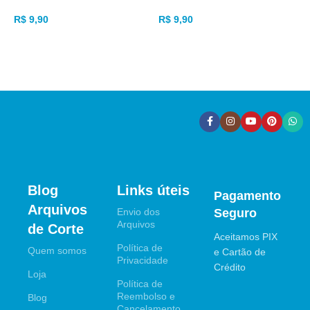
Divertido
R$
9,90
R
R$
9,90
ADICIONAR AO CARRINHO
ADICIONAR AO CARRINHO
Blog
Links úteis
Pagamento
Arquivos
Envio dos
Seguro
Arquivos
de Corte
Aceitamos PIX
Política de
Quem somos
e Cartão de
Privacidade
Crédito
Loja
Política de
Reembolso e
Blog
Cancelamento