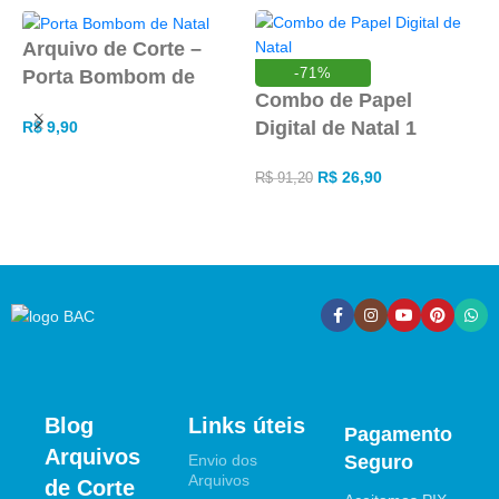
Arquivo de Corte –
-71%
Porta Bombom de
B
Combo de Papel
Natal
Digital de Natal 1
R$
9,90
R
ADICIONAR AO CARRINHO
R$
26,90
R$
91,20
ADICIONAR AO CARRINHO
Blog
Links úteis
Pagamento
Arquivos
Envio dos
Seguro
Arquivos
de Corte