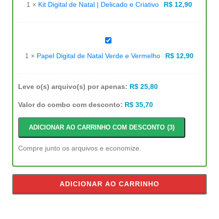
de
1
×
Kit Digital de Natal | Delicado e Criativo
R$
12,90
Natal
|
Delicado
e
Criativo
Papel
Digital
de
1
×
Papel Digital de Natal Verde e Vermelho
R$
12,90
Natal
Verde
e
Vermelho
Leve o(s) arquivo(s) por apenas:
R$
25,80
Valor do combo com desconto:
R$
35,70
ADICIONAR AO CARRINHO COM DESCONTO
3
Compre junto os arquivos e economize.
ADICIONAR AO CARRINHO