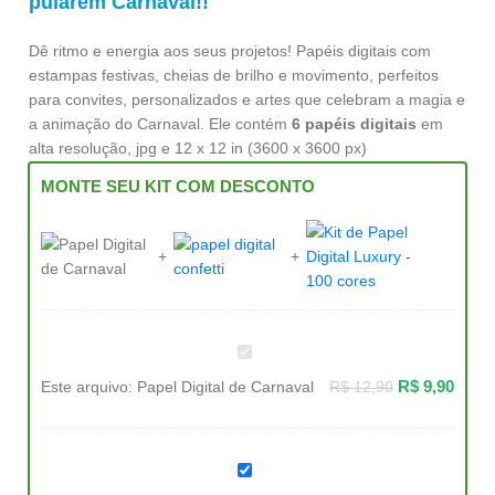
pularem Carnaval!!
Dê ritmo e energia aos seus projetos! Papéis digitais com
estampas festivas, cheias de brilho e movimento, perfeitos
para convites, personalizados e artes que celebram a magia e
a animação do Carnaval. Ele contém
6 papéis digitais
em
alta resolução, jpg e 12 x 12 in (3600 x 3600 px)
MONTE SEU KIT COM DESCONTO
Papel
Digital
de
R$
9,90
Este arquivo:
Papel Digital de Carnaval
R$
12,90
Carnaval
Papel
digital