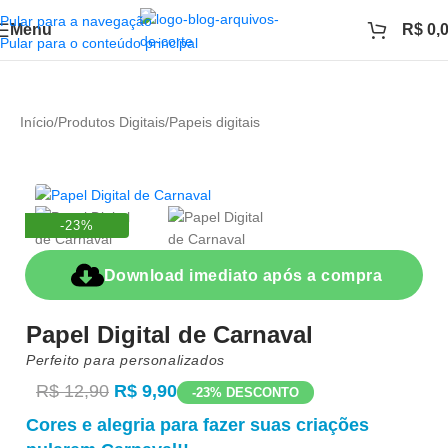
Pular para a navegação
Menu
R$
0,
Pular para o conteúdo principal
Início
/
Produtos Digitais
/
Papeis digitais
-23%
Download imediato após a compra
Papel Digital de Carnaval
Perfeito para personalizados
R$
12,90
R$
9,90
-23% DESCONTO
Cores e alegria para fazer suas criações