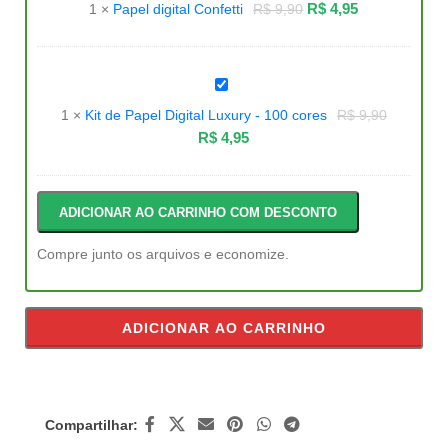
Confetti
R$
4,95
1
×
Papel digital Confetti
R$
9,90
Kit
de
Papel
1
×
Kit de Papel Digital Luxury - 100 cores
R$
9,90
Digital
Luxury
R$
4,95
-
100
cores
ADICIONAR AO CARRINHO COM DESCONTO
Compre junto os arquivos e economize.
ADICIONAR AO CARRINHO
Compartilhar: