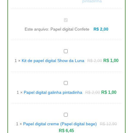
Papel
digital
Confete
Este arquivo:
Papel digital Confete
R$
2,00
Kit
de
papel
R$
1,00
1
×
Kit de papel digital Show da Luna
R$
2,00
digital
Show
da
Luna
Papel
digital
galinha
R$
1,00
1
×
Papel digital galinha pintadinha
R$
2,00
pintadinha
Papel
digital
creme
1
×
Papel digital creme (Papel digital bege)
R$
12,90
(Papel
digital
R$
6,45