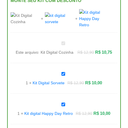
MONTE SEU KIT COM DESCONTO
Kit
Digital
Cozinha
R$
10,75
Este arquivo:
Kit Digital Cozinha
R$
12,90
Kit
Digital
Sorvete
R$
10,00
1
×
Kit Digital Sorvete
R$
12,90
Kit
digital
Happy
R$
10,00
1
×
Kit digital Happy Day Retro
R$
12,90
Day
Retro