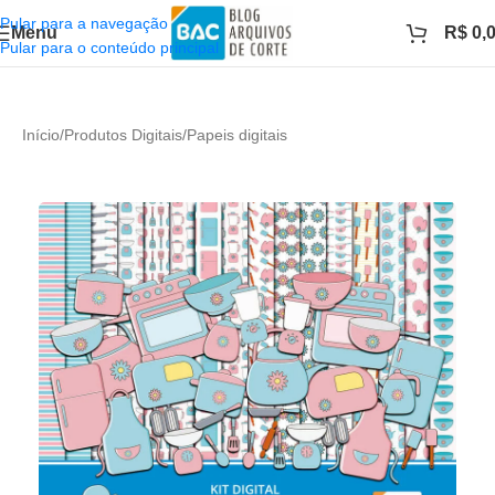
Pular para a navegação
Menu
R$
0,
Pular para o conteúdo principal
Início
/
Produtos Digitais
/
Papeis digitais