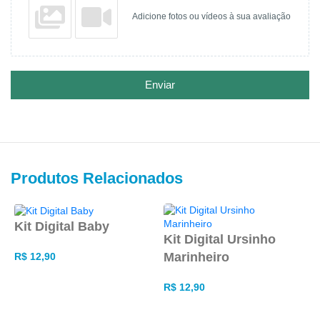
Adicione fotos ou vídeos à sua avaliação
Enviar
Produtos Relacionados
Kit Digital Baby
K
Kit Digital Ursinho
Marinheiro
R$
12,90
R
ADICIONAR AO CARRINHO
R$
12,90
ADICIONAR AO CARRINHO