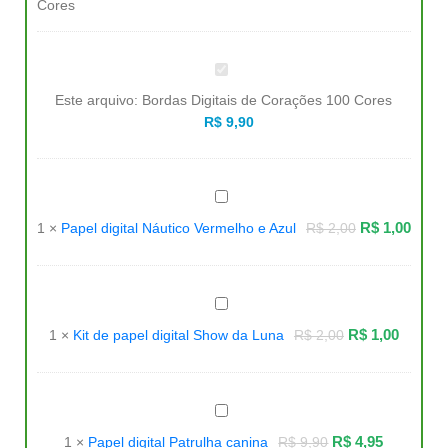
Bordas
Digitais
de
Este arquivo:
Bordas Digitais de Corações 100 Cores
Corações
100
R$
9,90
Cores
Papel
digital
Náutico
R$
1,00
1
×
Papel digital Náutico Vermelho e Azul
R$
2,00
Vermelho
e
Azul
Kit
de
papel
R$
1,00
1
×
Kit de papel digital Show da Luna
R$
2,00
digital
Show
da
Luna
Papel
digital
Patrulha
R$
4,95
1
×
Papel digital Patrulha canina
R$
9,90
canina