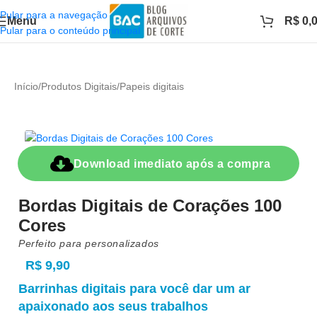
Pular para a navegação
Menu
R$
0,
Pular para o conteúdo principal
Início
/
Produtos Digitais
/
Papeis digitais
Download imediato após a compra
Bordas Digitais de Corações 100
Cores
Perfeito para personalizados
R$
9,90
Barrinhas digitais para você dar um ar
apaixonado aos seus trabalhos