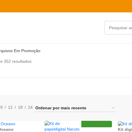
rquivos Em Promoção
e 352 resultados
9
12
18
24
-23%
 Oceano
Kit di