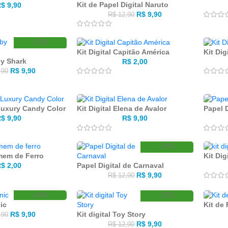
Kit de Papel Digital Naruto
R$
9,90
R$
9,90
R$
12,90
-23%
Kit Digital Capitão América
Kit Di
by Shark
R$
2,00
R$
9,90
,90
 Luxury Candy Color
Kit Digital Elena de Avalor
Papel 
R$
9,90
R$
9,90
-23%
omem de Ferro
Kit Dig
Papel Digital de Carnaval
R$
2,00
R$
9,90
R$
12,90
-23%
-23%
nic
Kit de 
Kit digital Toy Story
R$
9,90
,90
R$
9,90
R$
12,90