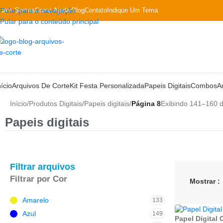
uem Somos
Pular para a navegação
Como Ajudar
Blog
Contato
Indique Um Tema
Pular para o conteúdo principal
nício
Arquivos De Corte
Kit Festa Personalizada
Papeis Digitais
Combos
A
Início
/
Produtos Digitais
/
Papeis digitais
/
Página 8
Exibindo 141–160 d
Papeis digitais
Filtrar arquivos
Filtrar por Cor
Mostrar
Amarelo
133
Azul
149
Papel Digital