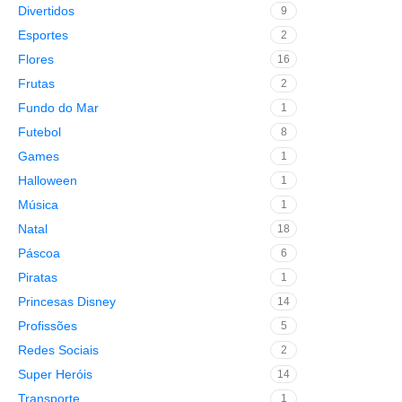
Divertidos
9
Esportes
2
Flores
16
Frutas
2
Fundo do Mar
1
Futebol
8
Games
1
Halloween
1
Música
1
Natal
18
Páscoa
6
Piratas
1
Princesas Disney
14
Profissões
5
Redes Sociais
2
Super Heróis
14
Transporte
1