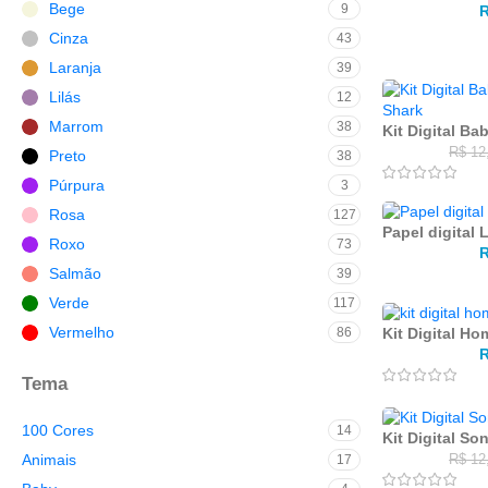
Bege
9
Cinza
43
Laranja
39
Lilás
12
Marrom
38
Kit Digital Ba
R$
12
Preto
38
Púrpura
3
Rosa
127
Papel digital
Roxo
73
Salmão
39
Verde
117
Vermelho
86
Kit Digital H
Tema
100 Cores
14
Kit Digital So
Animais
17
R$
12