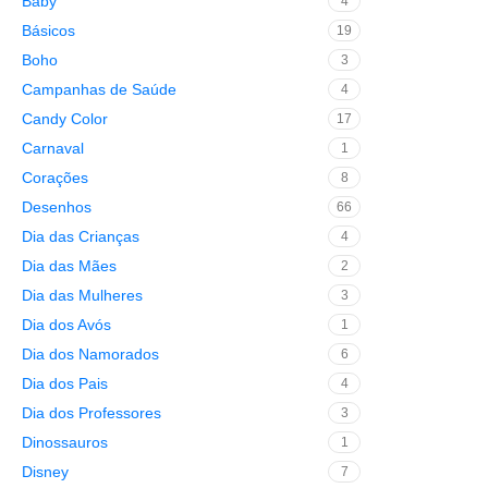
Baby
4
Básicos
19
Boho
3
Campanhas de Saúde
4
Candy Color
17
Carnaval
1
Corações
8
Desenhos
66
Dia das Crianças
4
Dia das Mães
2
Dia das Mulheres
3
Dia dos Avós
1
Dia dos Namorados
6
Dia dos Pais
4
Dia dos Professores
3
Dinossauros
1
Disney
7