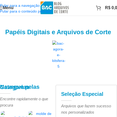
Pular para a navegação
Menu
R$
0,
Pular para o conteúdo principal
Papéis Digitais e Arquivos de Corte
Navegue pelas Categorias
Seleção Especial
Encontre rapidamente o que
procura
Arquivos que fazem sucesso
nos personalizados