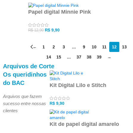
Papel digital Minnie Pink
R$
9,90
R$
12,90
←
1
2
3
…
9
10
11
12
13
14
15
…
37
38
39
→
Arquivos de Corte
Os queridinhos
do BAC
Kit Digital Lilo e Stitch
Arquivos que fazem
sucesso entre nossas
R$
9,90
clientes
Kit de papel digital amarelo