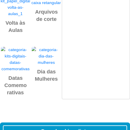
Arquivos
Papeis
Etiqueta
de corte
digitais
Volta às
s
Aulas
Escolare
s
Dia dos
Páscoa
Dia das
namorad
Datas
Mulheres
os
Comemo
rativas