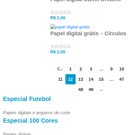
R$
2,00
Papel digital grátis – Círculos
R$
2,00
←
1
2
3
…
9
10
11
12
13
14
15
…
47
48
49
→
Especial Futebol
Papéis digitais e arquivos de corte
Especial 100 Cores
Papéis digitais