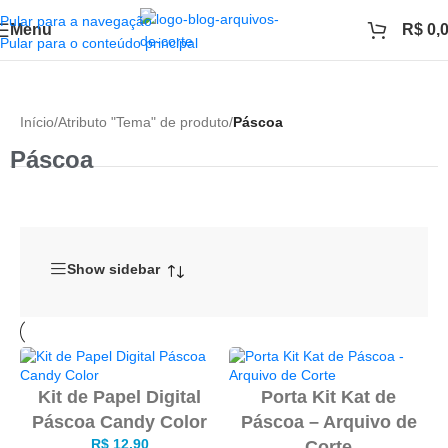
Pular para a navegação
Menu
R$
0,
Pular para o conteúdo principal
Início
/
Atributo "Tema" de produto
/
Páscoa
Páscoa
Show sidebar
Kit de Papel Digital
Porta Kit Kat de
Páscoa Candy Color
Páscoa – Arquivo de
R$
12,90
Corte