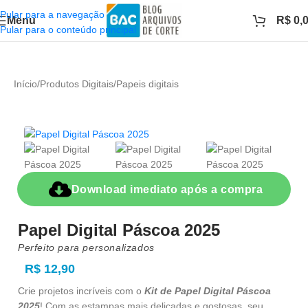
Pular para a navegação
Menu
R$
0,
Pular para o conteúdo principal
Início
/
Produtos Digitais
/
Papeis digitais
Download imediato após a compra
Papel Digital Páscoa 2025
Perfeito para personalizados
R$
12,90
Crie projetos incríveis com o
Kit de Papel Digital Páscoa
2025
! Com as estampas mais delicadas e gostosas, seu