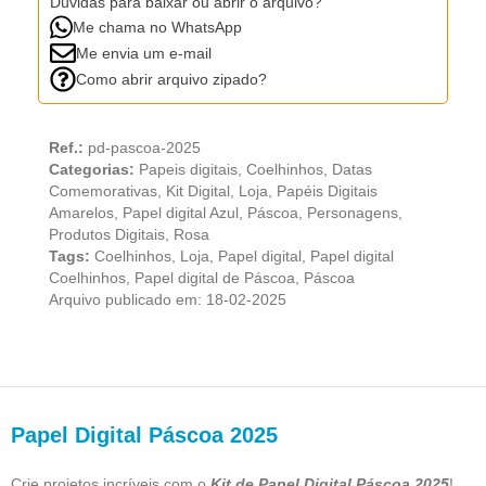
Dúvidas para baixar ou abrir o arquivo?
Me chama no WhatsApp
Me envia um e-mail
Como abrir arquivo zipado?
Ref.:
pd-pascoa-2025
Categorias:
Papeis digitais
,
Coelhinhos
,
Datas
Comemorativas
,
Kit Digital
,
Loja
,
Papéis Digitais
Amarelos
,
Papel digital Azul
,
Páscoa
,
Personagens
,
Produtos Digitais
,
Rosa
Tags:
Coelhinhos
,
Loja
,
Papel digital
,
Papel digital
Coelhinhos
,
Papel digital de Páscoa
,
Páscoa
Arquivo publicado em: 18-02-2025
Papel Digital Páscoa 2025
Crie projetos incríveis com o
Kit de Papel Digital Páscoa 2025
!