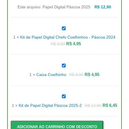
Digital
Páscoa
Este arquivo:
Papel Digital Páscoa 2025
R$
12,90
2025
Kit
de
Papel
1
×
Kit de Papel Digital Chefs Coelhinhos - Páscoa 2024
Digital
Chefs
R$
4,95
R$
9,90
Coelhinhos
-
Páscoa
2024
Caixa
Coelhinho
R$
4,95
1
×
Caixa Coelhinho
R$
9,90
Kit
de
Papel
R$
6,45
1
×
Kit de Papel Digital Páscoa 2025-2
R$
12,90
Digital
Páscoa
2025-
2
ADICIONAR AO CARRINHO COM DESCONTO