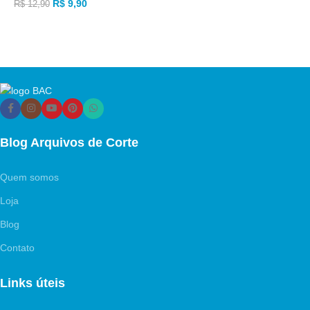
R$
9,90
R$
12,90
ADICIONAR AO CARRINHO
R
ADICIONAR AO CARRINHO
Blog Arquivos de Corte
Quem somos
Loja
Blog
Contato
Links úteis