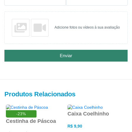
Adicione fotos ou vídeos à sua avaliação
Enviar
Produtos Relacionados
Caixa Coelhinho
-23%
P
Cestinha de Páscoa
P
R$
9,90