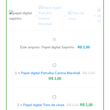
Papel
digital
Sapinho
Este arquivo:
Papel digital Sapinho
R$
2,00
Papel
digital
Patrulha
1
×
Papel digital Patrulha Canina Marshall
R$
2,00
Canina
Marshall
R$
1,00
Papel
digital
Tons
R$
1,00
1
×
Papel digital Tons de cinza
R$
2,00
de
cinza