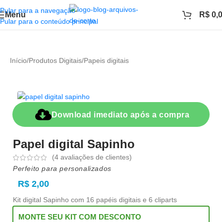
Pular para a navegação
Menu
R$
0,
Pular para o conteúdo principal
Início
/
Produtos Digitais
/
Papeis digitais
Download imediato após a compra
Papel digital Sapinho
(
4
avaliações de clientes)
Perfeito para personalizados
R$
2,00
Kit digital Sapinho com 16 papéis digitais e 6 cliparts
MONTE SEU KIT COM DESCONTO