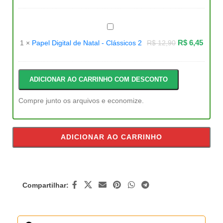
Papel
Digital
de
R$
6,45
1
×
Papel Digital de Natal - Clássicos 2
R$
12,90
Natal
-
Clássicos
2
ADICIONAR AO CARRINHO COM DESCONTO
Compre junto os arquivos e economize.
ADICIONAR AO CARRINHO
Compartilhar: