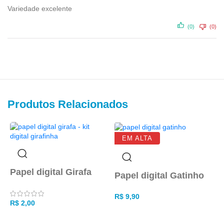
Variedade excelente
(0)
(0)
Produtos Relacionados
EM ALTA
P
Papel digital Girafa
Papel digital Gatinho
R
R$
9,90
R$
2,00
ADICIONAR AO CARRINHO
ADICIONAR AO CARRINHO