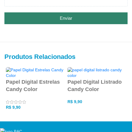
Enviar
Produtos Relacionados
P
Papel Digital Estrelas
Papel Digital Listrado
C
Candy Color
Candy Color
R
R$
9,90
R$
9,90
ADICIONAR AO CARRINHO