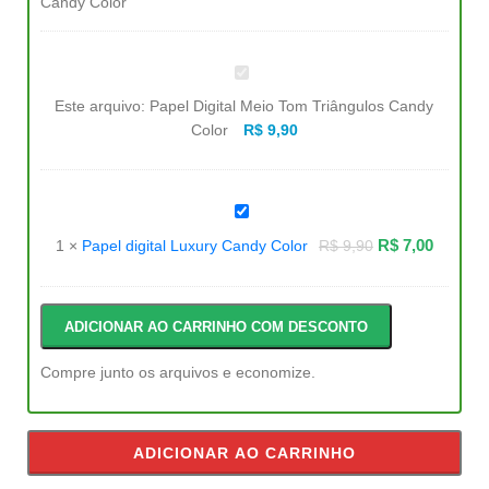
Papel
Digital
Meio
Este arquivo:
Papel Digital Meio Tom Triângulos Candy
Tom
Triângulos
Color
R$
9,90
Candy
Color
Papel
digital
Luxury
R$
7,00
1
×
Papel digital Luxury Candy Color
R$
9,90
Candy
Color
ADICIONAR AO CARRINHO COM DESCONTO
Compre junto os arquivos e economize.
ADICIONAR AO CARRINHO