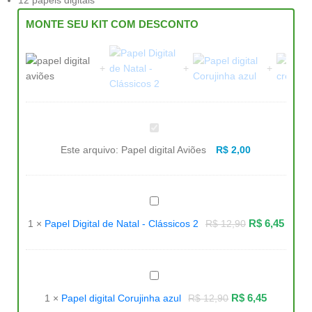
MONTE SEU KIT COM DESCONTO
Papel
digital
Aviões
Este arquivo:
Papel digital Aviões
R$
2,00
Papel
Digital
de
R$
6,45
1
×
Papel Digital de Natal - Clássicos 2
R$
12,90
Natal
-
Clássicos
2
Papel
digital
Corujinha
R$
6,45
1
×
Papel digital Corujinha azul
R$
12,90
azul