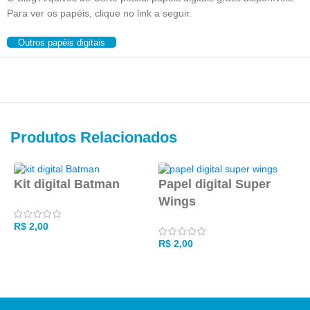
Para ver os papéis, clique no link a seguir.
Outros papéis digitais
Produtos Relacionados
Kit digital Batman
Papel digital Super
P
Wings
R$
2,00
R
R$
2,00
ADICIONAR AO CARRINHO
ADICIONAR AO CARRINHO