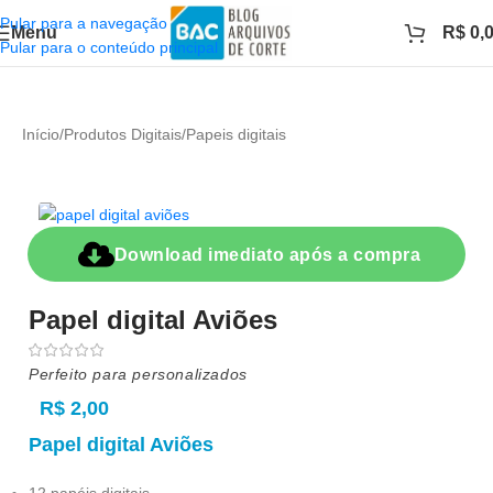
Pular para a navegação
Menu
R$
0,
Pular para o conteúdo principal
Início
/
Produtos Digitais
/
Papeis digitais
Download imediato após a compra
Papel digital Aviões
Perfeito para personalizados
R$
2,00
Papel digital Aviões
12 papéis digitais