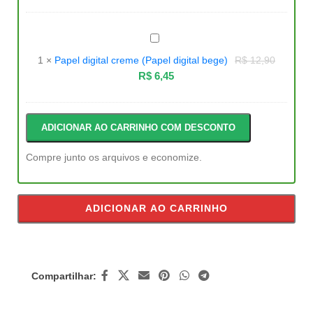
Papel
digital
creme
1
×
Papel digital creme (Papel digital bege)
R$
12,90
(Papel
digital
R$
6,45
bege)
ADICIONAR AO CARRINHO COM DESCONTO
Compre junto os arquivos e economize.
ADICIONAR AO CARRINHO
Compartilhar: