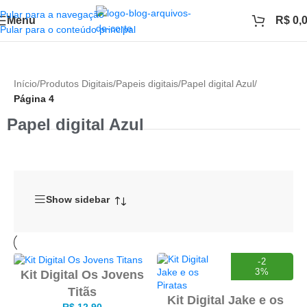
Pular para a navegação
Menu
R$
0,
Pular para o conteúdo principal
Início
/
Produtos Digitais
/
Papeis digitais
/
Papel digital Azul
/
Página 4
Papel digital Azul
Show sidebar
-2
3%
Kit Digital Os Jovens
Titãs
Kit Digital Jake e os
R$
12,90