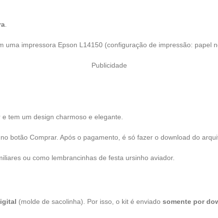
ra
.
 uma impressora Epson L14150 (configuração de impressão: papel nor
Publicidade
ar e tem um design charmoso e elegante.
ar no botão Comprar. Após o pagamento, é só fazer o download do arqui
miliares ou como lembrancinhas de festa ursinho aviador.
gital
(molde de sacolinha). Por isso, o kit é enviado
somente por do