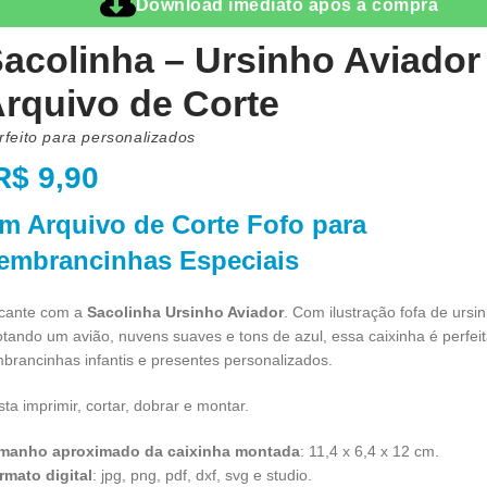
Download imediato após a compra
acolinha – Ursinho Aviador
rquivo de Corte
rfeito para personalizados
R$
9,90
m Arquivo de Corte Fofo para
embrancinhas Especiais
cante com a
Sacolinha Ursinho Aviador
. Com ilustração fofa de ursi
lotando um avião, nuvens suaves e tons de azul, essa caixinha é perfei
mbrancinhas infantis e presentes personalizados.
ta imprimir, cortar, dobrar e montar.
manho aproximado da caixinha montada
: 11,4 x 6,4 x 12 cm.
rmato digital
: jpg, png, pdf, dxf, svg e studio.