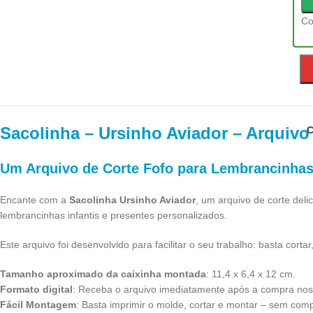
Co
-
Ar
Co
d
Co
Sacolinha – Ursinho Aviador – Arquivo
C
Um Arquivo de Corte Fofo para Lembrancinhas
Encante com a
Sacolinha Ursinho Aviador
, um arquivo de corte deli
lembrancinhas infantis e presentes personalizados.
Este arquivo foi desenvolvido para facilitar o seu trabalho: basta corta
Tamanho aproximado da caixinha montada
: 11,4 x 6,4 x 12 cm.
Formato digital
: Receba o arquivo imediatamente após a compra nos fo
Fácil Montagem
: Basta imprimir o molde, cortar e montar – sem com