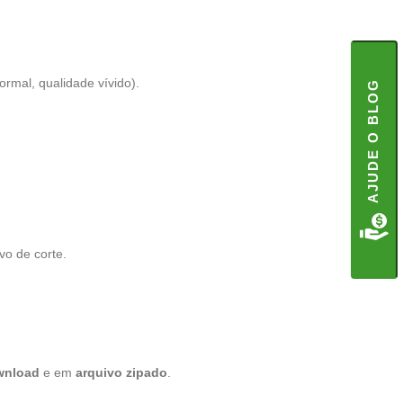
mal, qualidade vívido).
AJUDE O BLOG
vo de corte.
wnload
e em
arquivo zipado
.