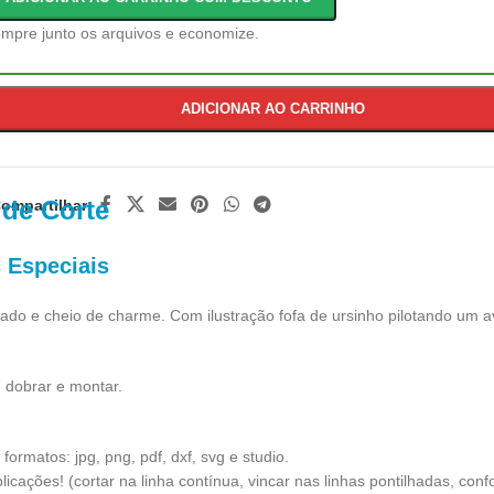
rte
quivo
mpre junto os arquivos e economize.
e
rte
ADICIONAR AO CARRINHO
 de Corte
ompartilhar:
 Especiais
cado e cheio de charme. Com ilustração fofa de ursinho pilotando um a
r, dobrar e montar.
rmatos: jpg, png, pdf, dxf, svg e studio.
plicações! (cortar na linha contínua, vincar nas linhas pontilhadas, 