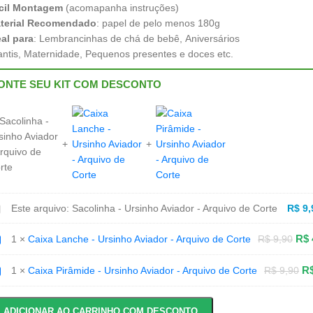
cil Montagem
(acomapanha instruções)
terial Recomendado
: papel de pelo menos 180g
eal para
: Lembrancinhas de chá de bebê, Aniversários
fantis, Maternidade, Pequenos presentes e doces etc.
ONTE SEU KIT COM DESCONTO
acolinha
Este arquivo:
Sacolinha - Ursinho Aviador - Arquivo de Corte
R$
9,
rsinho
iador
aixa
R$
1
×
Caixa Lanche - Ursinho Aviador - Arquivo de Corte
R$
9,90
anche
quivo
e
rsinho
aixa
R
1
×
Caixa Pirâmide - Ursinho Aviador - Arquivo de Corte
R$
9,90
rte
iador
irâmide
quivo
rsinho
e
iador
ADICIONAR AO CARRINHO COM DESCONTO