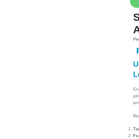
S
A
Pe
U
L
En
pi
le
Bas
Ta
Fo