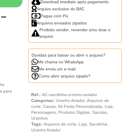
Download imediato após pagamento
Arquivo exclusivo do BAC
 –
Pague com Pix
Arquivos enviados zipados
Proibido vender, revender e/ou doar o
arquivo
Dúvidas para baixar ou abrir o arquivo?
Me chama no WhatsApp
Me envia um e-mail
Como abrir arquivo zipado?
nho
ta para
Ref.:
AC-sacolinha-ursinho-aviador
Categorias:
Ursinho Aviador
,
Arquivos de
corte
,
Caixas
,
Kit Festa Personalizada
,
Loja
,
Personagens
,
Produtos Digitais
,
Sacolas
,
Ursinhos
Tags:
Arquivos de corte
,
Loja
,
Sacolinha
,
Ursinho Aviador