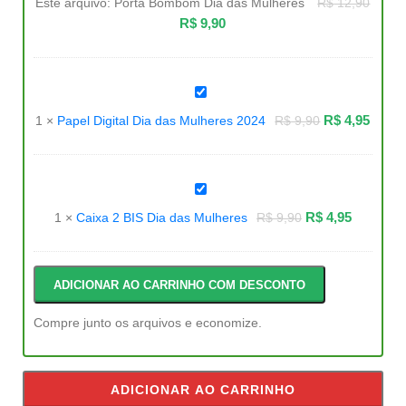
Este arquivo:
Porta Bombom Dia das Mulheres
R$
12,90
das
Mulheres
R$
9,90
Papel
Digital
Dia
R$
4,95
1
×
Papel Digital Dia das Mulheres 2024
R$
9,90
das
Mulheres
2024
Caixa
2
BIS
R$
4,95
1
×
Caixa 2 BIS Dia das Mulheres
R$
9,90
Dia
das
Mulheres
ADICIONAR AO CARRINHO COM DESCONTO
Compre junto os arquivos e economize.
ADICIONAR AO CARRINHO