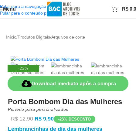
Pular para a navegação
Menu
R$
0,
Pular para o conteúdo principal
Início
/
Produtos Digitais
/
Arquivos de corte
-23%
Download imediato após a compra
Porta Bombom Dia das Mulheres
Perfeito para personalizados
R$
12,90
R$
9,90
-23% DESCONTO
Lembrancinhas de dia das mulheres