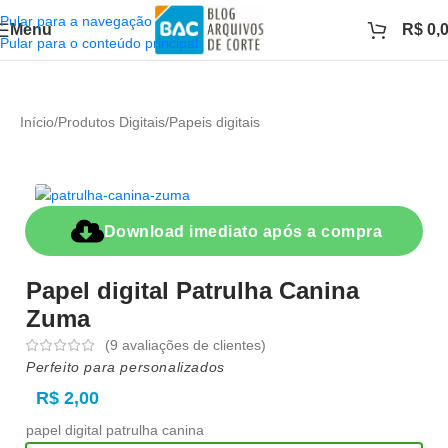
Pular para a navegação
Menu
R$
0,
Pular para o conteúdo principal
Início
/
Produtos Digitais
/
Papeis digitais
Download imediato após a compra
Papel digital Patrulha Canina
Zuma
(
9
avaliações de clientes)
Perfeito para personalizados
R$
2,00
papel digital patrulha canina