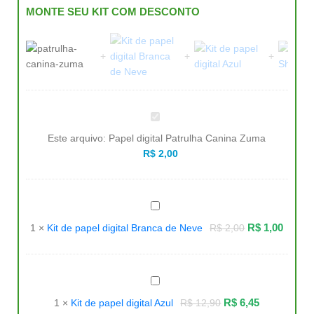
MONTE SEU KIT COM DESCONTO
Papel
digital
Patrulha
Este arquivo:
Papel digital Patrulha Canina Zuma
Canina
Zuma
R$
2,00
Kit
de
papel
R$
1,00
1
×
Kit de papel digital Branca de Neve
R$
2,00
digital
Branca
de
Neve
Kit
de
papel
R$
6,45
1
×
Kit de papel digital Azul
R$
12,90
digital