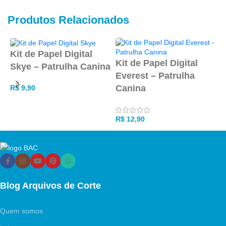
Produtos Relacionados
Kit de Papel Digital
Kit de Papel Digital
P
Skye – Patrulha Canina
Everest – Patrulha
C
Canina
R$
9,90
ADICIONAR AO CARRINHO
R
R$
12,90
Blog Arquivos de Corte
Quem somos