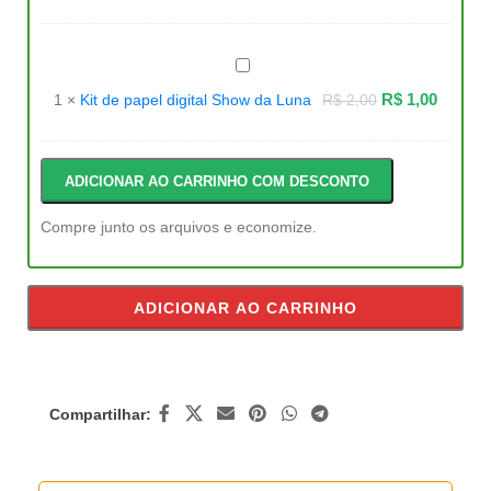
Azul
Kit
de
papel
R$
1,00
1
×
Kit de papel digital Show da Luna
R$
2,00
digital
Show
da
Luna
ADICIONAR AO CARRINHO COM DESCONTO
Compre junto os arquivos e economize.
ADICIONAR AO CARRINHO
Compartilhar: