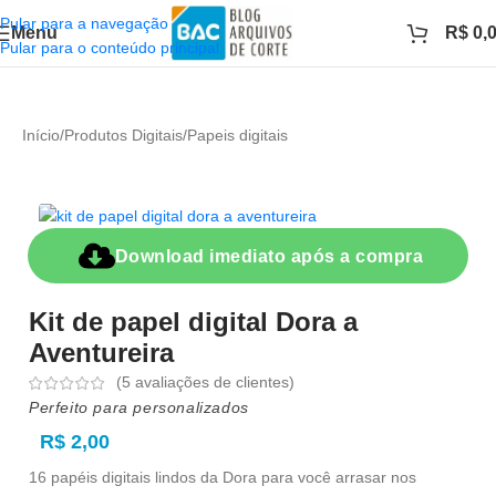
Pular para a navegação
Menu
R$
0,
Pular para o conteúdo principal
Início
/
Produtos Digitais
/
Papeis digitais
Download imediato após a compra
Kit de papel digital Dora a
Aventureira
(
5
avaliações de clientes)
Perfeito para personalizados
R$
2,00
16 papéis digitais lindos da Dora para você arrasar nos