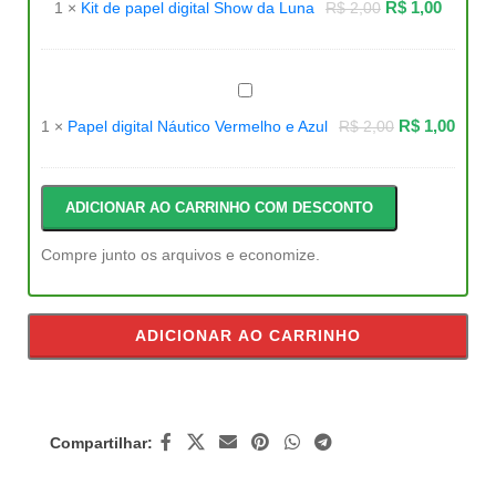
R$
1,00
1
×
Kit de papel digital Show da Luna
R$
2,00
digital
Show
da
Luna
Papel
digital
Náutico
R$
1,00
1
×
Papel digital Náutico Vermelho e Azul
R$
2,00
Vermelho
e
Azul
ADICIONAR AO CARRINHO COM DESCONTO
Compre junto os arquivos e economize.
ADICIONAR AO CARRINHO
Compartilhar: