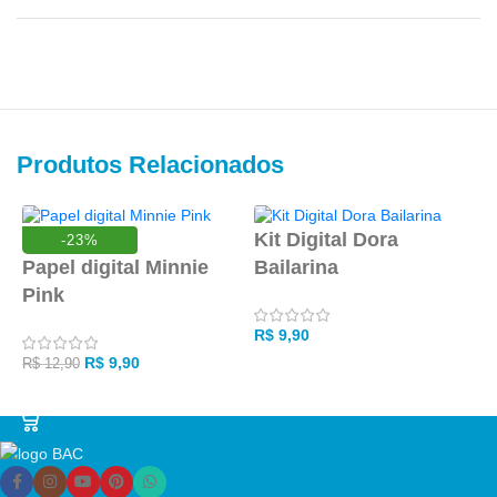
Produtos Relacionados
Kit Digital Dora
P
-23%
Papel digital Minnie
Bailarina
Pink
R
R$
9,90
R$
9,90
R$
12,90
ADICIONAR AO CARRINHO
ADICIONAR AO CARRINHO