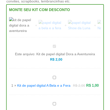
convites, scrapbooks, lembrancinhas etc.
MONTE SEU KIT COM DESCONTO
Kit
de
papel
Este arquivo:
Kit de papel digital Dora a Aventureira
digital
Dora
R$
2,00
a
Aventureira
Kit
de
papel
R$
1,00
1
×
Kit de papel digital A Bela e a Fera
R$
2,00
digital
A
Bela
e
a
Kit
Fera
de
papel